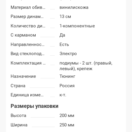
Материал обивки подиумов
винилискожа
Размер динамиков
13 см
Количество динамиков
1-компонентные
С карманом
Да
Направленность
Есть
Вид стеклоподъемников
Электро
Комплектация подиумов
подиумы - 2 шт. (правый,
левый), крепеж
Назначение
Тюнинг
Страна
Россия
Единица измерения
к-т.
Размеры упаковки
Высота
200 мм
Ширина
250 мм