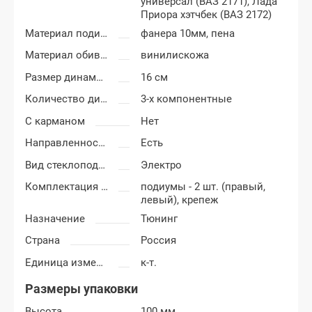
универсал (ВАЗ 2171),
Лада
Приора хэтчбек (ВАЗ 2172)
Материал подиумов
фанера 10мм, пена
Материал обивки подиумов
винилискожа
Размер динамиков
16 см
Количество динамиков
3-х компонентные
С карманом
Нет
Направленность
Есть
Вид стеклоподъемников
Электро
Комплектация подиумов
подиумы - 2 шт. (правый,
левый), крепеж
Назначение
Тюнинг
Страна
Россия
Единица измерения
к-т.
Размеры упаковки
Высота
100 мм