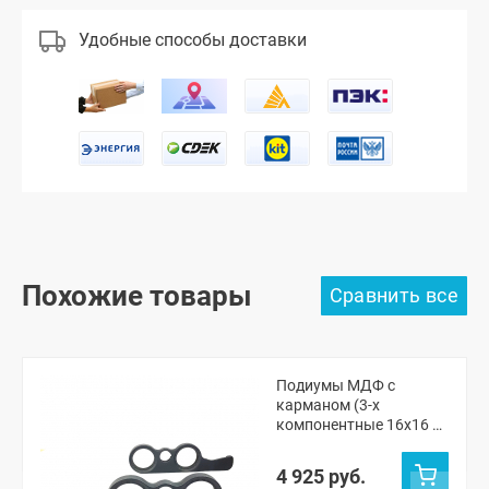
Удобные способы доставки
Похожие товары
Подиумы МДФ с
карманом (3-х
компонентные 16x16 x
рупорный твитер) "VS-
avto" ВАЗ 2101, 2105-07,
4 925 руб.
Нива ЧПУ (без