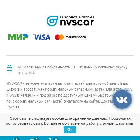
Мы отвечаем за сохранность Ваших данных согласно закону
№152-ФЗ:
NVS-CAR - интернет-магазин автозапчастей для автомобилей Лада.
Широкий ассортимент оригинальных запасных частей для авто LADA
и ВАЗ в наличии и под заказ по доступным ценам. Быстрый подбор и
поиск оригинальных запчастей в каталоге на сайте. Доставка по всей
России.
NVS-CAR
© 2014 –
2026
Все права защищены
карта сайта
;
Этот сайт использует cookie для хранения данных. Продолжая
использовать сайт, Вы даете согласие на работу с этими файлами.
Договор оферта
;
Политика конфиденциальности
Ок
0
0
0