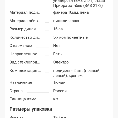
универсал (ВАЗ 2171),
Лада
Приора хэтчбек (ВАЗ 2172)
Материал подиумов
фанера 10мм, пена
Материал обивки подиумов
винилискожа
Размер динамиков
16 см
Количество динамиков
5-х компонентные
С карманом
Нет
Направленность
Есть
Вид стеклоподъемников
Электро
Комплектация подиумов
подиумы - 2 шт. (правый,
левый), крепеж
Назначение
Тюнинг
Страна
Россия
Единица измерения
к-т.
Размеры упаковки
Высота
180 мм