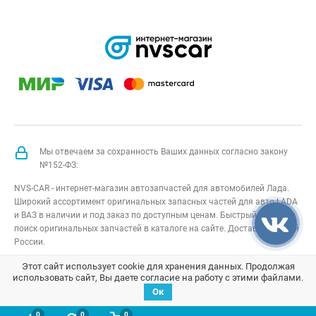
Мы отвечаем за сохранность Ваших данных согласно закону
№152-ФЗ:
NVS-CAR - интернет-магазин автозапчастей для автомобилей Лада.
Широкий ассортимент оригинальных запасных частей для авто LADA
и ВАЗ в наличии и под заказ по доступным ценам. Быстрый подбор и
поиск оригинальных запчастей в каталоге на сайте. Доставка по всей
России.
NVS-CAR
© 2014 –
2026
Все права защищены
карта сайта
;
Этот сайт использует cookie для хранения данных. Продолжая
использовать сайт, Вы даете согласие на работу с этими файлами.
Договор оферта
;
Политика конфиденциальности
Ок
0
0
0