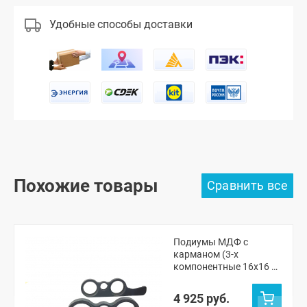
Удобные способы доставки
Похожие товары
Подиумы МДФ с
карманом (3-х
компонентные 16x16 x
рупорный твитер) "VS-
avto" ВАЗ 2101, 2105-07,
4 925 руб.
Нива ЧПУ (без