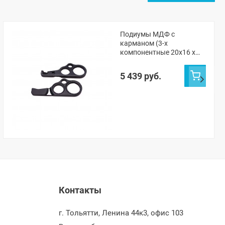
Подиумы МДФ с
карманом (3-х
компонентные 20x16 x
рупорный твитер) "VS-
avto" ВАЗ 2101, 2105-07,
5 439 руб.
Нива ЧПУ
Контакты
г. Тольятти, Ленина 44к3, офис 103