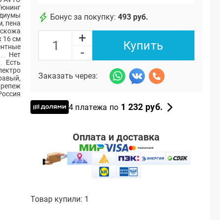
Тюнинг
диумы
Бонус за покупку:
493 руб.
, пена
искожа
+
x 16 см
Купить
ентные
-
Нет
Есть
лектро
Заказать через:
правый,
крепеж
Россия
1 232 руб.
4 платежа по
Оплата и доставка
Товар купили: 1