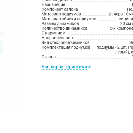
Назначение
Компонент салона
По
Материал подиумов
фанера 10мм
Материал обивки подиумов
винил
Размер динамиков
20 см 
Количество динамиков
5-х компон
С карманом
Направленность
Вид стеклоподъемников
Э
Комплектация подиумов
подиумы - 2 шт. (
левый), 
Страна
Все характеристики