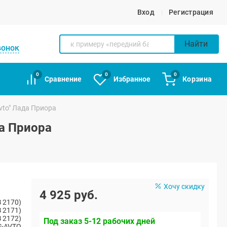
Вход
Регистрация
Найти
вонок
0
0
0
Сравнение
Избранное
Корзина
vto" Лада Приора
да Приора
Хочу скидку
4 925 руб.
 2170)
 2171)
 2172)
Под заказ 5-12 рабочих дней
S-AVTO