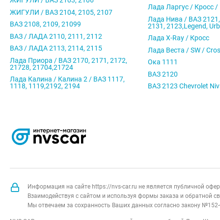
ЖИГУЛИ / ВАЗ 2103, 2106
Лада Ларгус / Кросс /
ЖИГУЛИ / ВАЗ 2104, 2105, 2107
Лада Нива / ВАЗ 2121,
ВАЗ 2108, 2109, 21099
2131, 2123,Legend, Ur
ВАЗ / ЛАДА 2110, 2111, 2112
Лада X-Ray / Кросс
ВАЗ / ЛАДА 2113, 2114, 2115
Лада Веста / SW / Cro
Лада Приора / ВАЗ 2170, 2171, 2172,
Ока 1111
21728, 21704,21724
ВАЗ 2120
Лада Калина / Калина 2 / ВАЗ 1117,
1118, 1119,2192, 2194
ВАЗ 2123 Chevrolet Ni
Информация на сайте https://nvs-car.ru не является публичной оф
Взаимодействуя с сайтом и используя формы заказа и обратной св
Мы отвечаем за сохранность Ваших данных согласно закону №152-