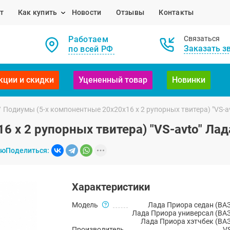
т
Как купить
Новости
Отзывы
Контакты
Работаем
Связаться
Заказать з
по всей РФ
кции и скидки
Уцененный товар
Новинки
/
Подиумы (5-х компонентные 20x20x16 x 2 рупорных твитера) "VS-a
 x 2 рупорных твитера) "VS-avto" Ла
ию
Поделиться:
Характеристики
Модель
Лада Приора седан (ВАЗ
Лада Приора универсал (ВАЗ
Лада Приора хэтчбек (ВАЗ
Производитель
V