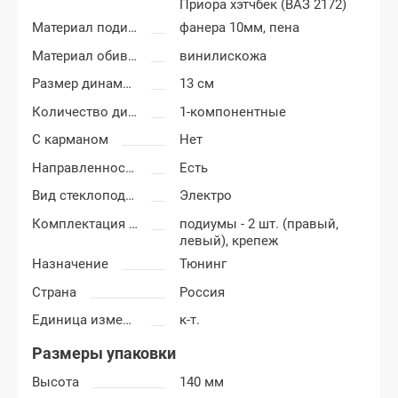
Приора хэтчбек (ВАЗ 2172)
Материал подиумов
фанера 10мм, пена
Материал обивки подиумов
винилискожа
Размер динамиков
13 см
Количество динамиков
1-компонентные
С карманом
Нет
Направленность
Есть
Вид стеклоподъемников
Электро
Комплектация подиумов
подиумы - 2 шт. (правый,
левый), крепеж
Назначение
Тюнинг
Страна
Россия
Единица измерения
к-т.
Размеры упаковки
Высота
140 мм