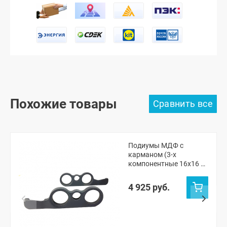
Похожие товары
Подиумы МДФ с
карманом (3-х
компонентные 16x16 x
рупорный твитер) "VS-
avto" ВАЗ 2101, 2105-07,
4 925 руб.
Нива ЧПУ (без
переноса ручки
открывания)