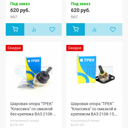
ВАЗ 2106,
ВАЗ 2106,
Под заказ
Под заказ
ВАЗ 2107
ВАЗ 2107
620 руб.
620 руб.
667
667
Скидки
Скидки
Шаровая опора "ТРЕК"
Шаровая опора "ТРЕК"
"Классика" со смазкой
"Классика" со смазкой и
без крепежа ВАЗ 2108-
крепежом ВАЗ 2108-15,
15, Лада Гранта, Калина
Лада Гранта, Калина 1-2,
Каталожный номер:
Каталожный номер:
1-2, Приора, Датсун, Ока
Приора, Датсун, Ока
BJ70-107
BJ70-107