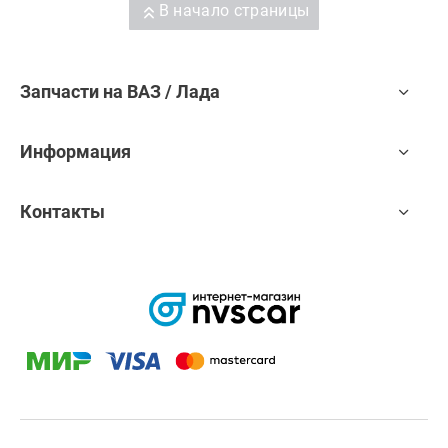
Приора
В начало страницы
Datsun On-
Datsun On-
универсал
Do, Datsun
Do, Datsun
(ВАЗ 2171),
Mi-Do
Mi-Do
Лада
Приора
хэтчбек (ВАЗ
Запчасти на ВАЗ / Лада
2172), Лада
Приора купэ
(ВАЗ 21728),
Лада
Информация
Приора-2
седан (ВАЗ
21704), Лада
Контакты
Приора-2
хэтчбек (ВАЗ
21724), Лада
Гранта
седан (ВАЗ
2190), Лада
Гранта
Спорт седан
(ВАЗ 21905),
Лада Гранта
лифтбек
(ВАЗ 2191),
Лада Гранта
ФЛ седан,
Лада Гранта