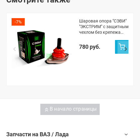
Шаровая опора "СЭВИ"
-7%
"ЭКСТРИМ" с защитным
чехлом без крепежа
ВАЗ 2108-15, Лада
Приора, Калина 1-2,
780 руб.
Гранта
В начало страницы
Запчасти на ВАЗ / Лада