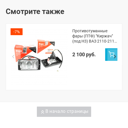
Смотрите также
Противотуманные
-7%
фары (ПТФ) "Киржач"
(под Н3) ВАЗ 2110-2112,
2113-15
(21100374301001)
2 100 руб.
В начало страницы