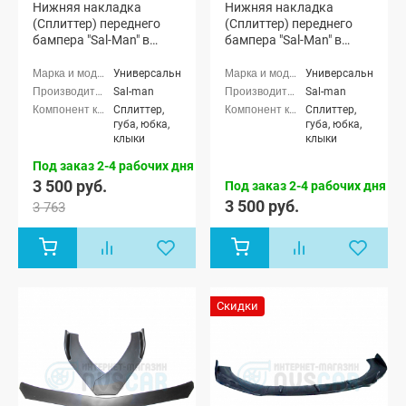
Нижняя накладка
Нижняя накладка
(Сплиттер) переднего
(Сплиттер) переднего
бампера "Sal-Man" в
бампера "Sal-Man" в
стиле BMW (3D карбон)
стиле BMW (текстурный
3D карбон)
Универсальные
Универсальные
Sal-man
Sal-man
Сплиттер,
Сплиттер,
губа, юбка,
губа, юбка,
клыки
клыки
Под заказ 2-4 рабочих дня
3 500 руб.
Под заказ 2-4 рабочих дня
3 500 руб.
3 763
Скидки