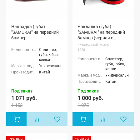
Накладка (губа)
Накладка (губа)
"SAMURAI" на передний
"SAMURAI" на передний
бампер
бампер (черная с
(светоотражающая)
красным кантом)
Каталожный номер:
Сплиттер,
1228
губа, юбка,
Сплиттер,
клыки
губа, юбка,
Универсальные
клыки
Китай
Универсальные
Китай
Под заказ
Под заказ
1 071 руб.
1 000 руб.
1 152
1 075
Скидки
Скидки