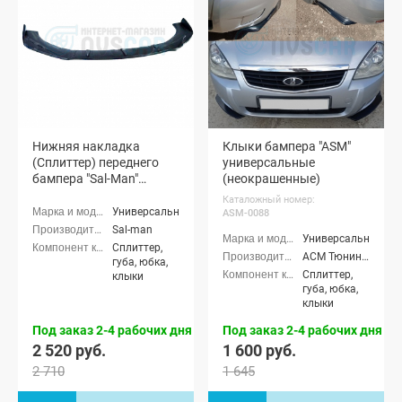
Нижняя накладка
Клыки бампера "ASM"
(Сплиттер) переднего
универсальные
бампера "Sal-Man"
(неокрашенные)
(черная глянцевая)
Каталожный номер:
Универсальные
ASM-0088
Sal-man
Универсальные
Сплиттер,
АСМ Тюнинг (ASM tuning)
губа, юбка,
Сплиттер,
клыки
губа, юбка,
клыки
Под заказ 2-4 рабочих дня
Под заказ 2-4 рабочих дня
2 520 руб.
1 600 руб.
2 710
1 645