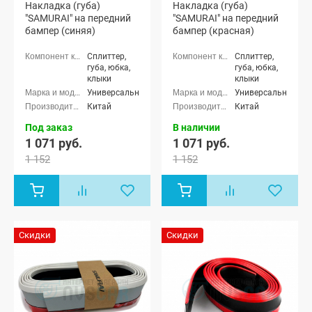
Накладка (губа)
Накладка (губа)
"SAMURAI" на передний
"SAMURAI" на передний
бампер (синяя)
бампер (красная)
Сплиттер,
Сплиттер,
губа, юбка,
губа, юбка,
клыки
клыки
Универсальные
Универсальные
Китай
Китай
Под заказ
В наличии
1 071 руб.
1 071 руб.
1 152
1 152
Скидки
Скидки