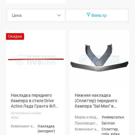
Фильтр
Скидки
Накладка переднего
Нижняя накладка
бампера в стиле Drive
(Сплиттер) переднего
Active Лада Гранта ФЛ
бампера "Sal-Man" в
(красная)
стиле BMW (черная
Каталожный номер:
матовая)
Универсальные
4656
Sal-man
Накладка
Сплиттер,
(молдинг)
губа, юбка,