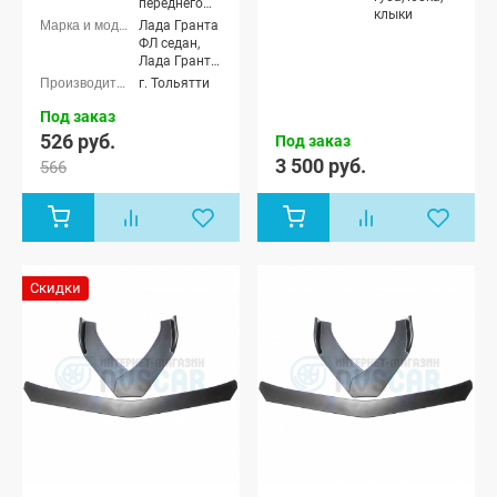
переднего
клыки
бампера
Лада Гранта
ФЛ седан,
Лада Гранта
ФЛ хэтчбек,
г. Тольятти
Лада Гранта
ФЛ
Под заказ
универсал,
526 руб.
Под заказ
Лада Гранта
3 500 руб.
566
ФЛ лифтбек,
Лада Гранта
ФЛ Кросс
универсал
Скидки