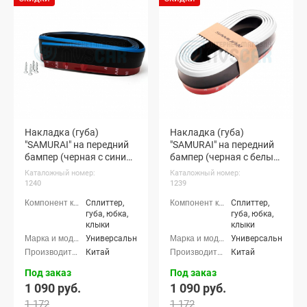
Накладка (губа)
Накладка (губа)
"SAMURAI" на передний
"SAMURAI" на передний
бампер (черная с синим
бампер (черная с белым
кантом)
кантом)
Каталожный номер:
Каталожный номер:
1240
1239
Сплиттер,
Сплиттер,
губа, юбка,
губа, юбка,
клыки
клыки
Универсальные
Универсальные
Китай
Китай
Под заказ
Под заказ
1 090 руб.
1 090 руб.
1 172
1 172