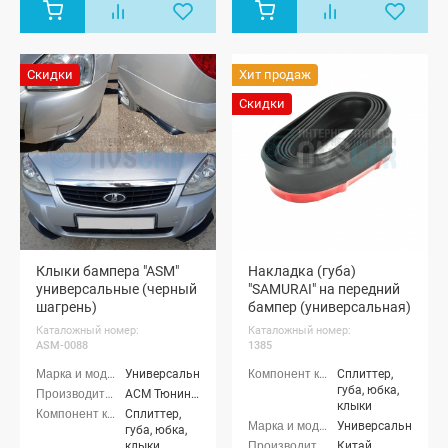
Скидки
Хит продаж
Скидки
Клыки бампера "ASM"
Накладка (губа)
универсальные (черный
"SAMURAI" на передний
шагрень)
бампер (универсальная)
Каталожный номер:
Каталожный номер:
ASM-0088
1385
Универсальные
Сплиттер,
губа, юбка,
АСМ Тюнинг (ASM tuning)
клыки
Сплиттер,
Универсальные
губа, юбка,
клыки
Китай