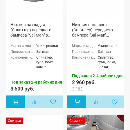
Нижняя накладка
Нижняя накладка
(Сплиттер) переднего
(Сплиттер) переднего
бампера "Sal-Man" в
бампера "Sal-Man"
стиле BMW (черный лак)
(черная матовая)
Универсальные
Универсальные
Sal-man
Sal-man
Сплиттер,
Сплиттер,
губа, юбка,
губа, юбка,
клыки
клыки
Под заказ 2-4 рабочих дня
2 960 руб.
Под заказ 2-4 рабочих дня
3 500 руб.
3 183
Скидки
Скидки