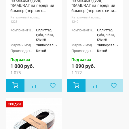
Накладка (губа)
Накладка (губа)
"SAMURAI" на передний
"SAMURAI" на передний
бампер (черная с
бампер (черная с синим
красным кантом)
кантом)
Каталожный номер:
Каталожный номер:
1228
1240
Сплиттер,
Сплиттер,
губа, юбка,
губа, юбка,
клыки
клыки
Универсальные
Универсальные
Китай
Китай
Под заказ
Под заказ
1 000 руб.
1 090 руб.
1 075
1 172
Скидки