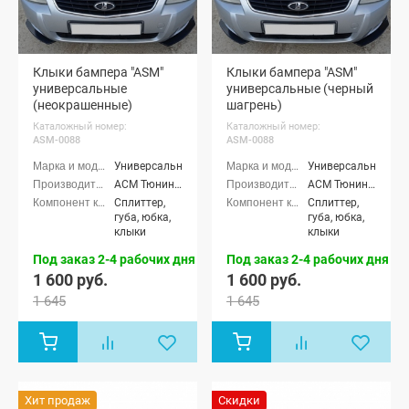
Клыки бампера "ASM"
Клыки бампера "ASM"
универсальные
универсальные (черный
(неокрашенные)
шагрень)
Каталожный номер:
Каталожный номер:
ASM-0088
ASM-0088
Универсальные
Универсальные
АСМ Тюнинг (ASM tuning)
АСМ Тюнинг (ASM tuning)
Сплиттер,
Сплиттер,
губа, юбка,
губа, юбка,
клыки
клыки
Под заказ 2-4 рабочих дня
Под заказ 2-4 рабочих дня
1 600 руб.
1 600 руб.
1 645
1 645
Хит продаж
Скидки