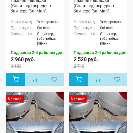
Нижняя накладка
Нижняя накладка
(Сплиттер) переднего
(Сплиттер) переднего
бампера "Sal-Man"
бампера "Sal-Man"
(черная матовая)
(черная глянцевая)
Универсальные
Универсальные
Sal-man
Sal-man
Сплиттер,
Сплиттер,
губа, юбка,
губа, юбка,
клыки
клыки
Под заказ 2-4 рабочих дня
Под заказ 2-4 рабочих дня
2 960 руб.
2 520 руб.
3 183
2 710
Скидки
Скидки