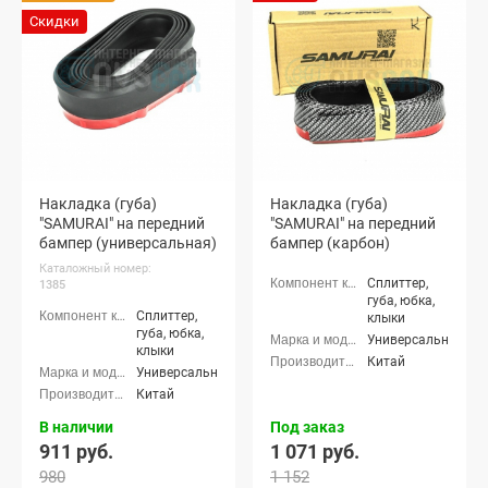
Скидки
Накладка (губа)
Накладка (губа)
"SAMURAI" на передний
"SAMURAI" на передний
бампер (универсальная)
бампер (карбон)
Каталожный номер:
Сплиттер,
1385
губа, юбка,
Сплиттер,
клыки
губа, юбка,
Универсальные
клыки
Китай
Универсальные
Китай
В наличии
Под заказ
911 руб.
1 071 руб.
980
1 152