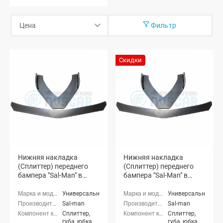
Фильтр
Скидки
Нижняя накладка
Нижняя накладка
(Сплиттер) переднего
(Сплиттер) переднего
бампера "Sal-Man" в
бампера "Sal-Man" в
стиле BMW (черная
стиле BMW (3D карбон)
матовая)
Универсальные
Универсальные
Sal-man
Sal-man
Сплиттер,
Сплиттер,
губа, юбка,
губа, юбка,