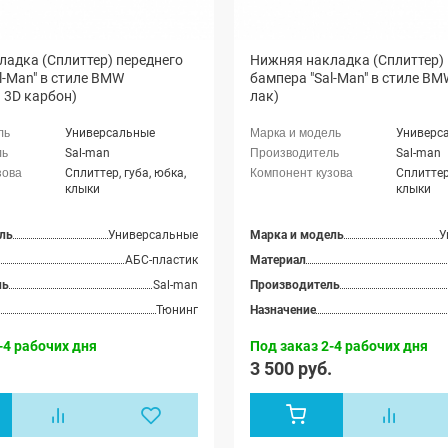
адка (Сплиттер) переднего
Нижняя накладка (Сплиттер) 
l-Man" в стиле BMW
бампера "Sal-Man" в стиле B
 3D карбон)
лак)
Универсальные
Универс
Sal-man
Sal-man
Сплиттер, губа, юбка,
Сплиттер,
клыки
клыки
ль
Универсальные
Марка и модель
У
АБС-пластик
Материал
ль
Sal-man
Производитель
Тюнинг
Назначение
-4 рабочих дня
Под заказ 2-4 рабочих дня
.
3 500 руб.