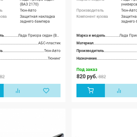
(ВАЗ 2170)
универса
Тюн-Авто
Тюн-Авт
Защитная накладка
Защитна
заднего бампера
заднего
ль
Лада Приора седан (ВАЗ 2170)
Марка и модель
АБС-пластик
Материал
ль
Тюн-Авто
Производитель
Тюнинг
Назначение
Под заказ
820 руб.
82
882