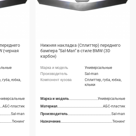
переднего
Нижняя накладка (Сплиттер) переднего
W (черная
бампера "Sal-Man" в стиле BMW (3D
карбон)
альные
Универсальные
Sal-man
 губа, юбка,
Сплиттер, губа, юбка,
клыки
ниверсальные
Марка и модель
Универсальные
АБС-пластик
Материал
АБС-пластик
Sal-man
Производитель
Sal-man
ый)
,
Алмазное серебро (611 серебристый)
,
Апельсин (111 оранжевый)
,
Тюнинг
Назначение
Тюнинг