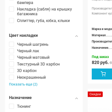
бампера
Накладка (сабля) на крышку
багажника
Сплиттер, губа, юбка, клыки
Марка и моде
Цвет накладки
Материал
Производите
Черный шагрень
Назначение
Черный лак
Под заказ
Черный матовый
820 руб.
8
Текстурный 3D карбон
3D карбон
Неокрашенный
Показать еще (2)
Скидки
Назначение
Тюнинг