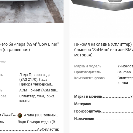
его бампера "ASM" "Low Liner"
Нижняя накладка (Сплиттер) 
а (окрашенная)
бампера "Sal-Man" в стиле BM
матовая)
мер:
Универс
Sal-man
Лада Приора седан
Сплиттер,
(ВАЗ 2170), Лада
клыки
Приора универсал
(ВАЗ 2171), Лада
АСМ Тюнинг (ASM tuning)
Приора хэтчбек (ВАЗ
Сплиттер, губа, юбка,
Марка и модель
У
2172), Лада Приора
клыки
купэ (ВАЗ 21728), Лада
Материал
Приора-2 седан (ВАЗ
Производитель
21704), Лада Приора-2
Цвет покраски Лада Гранта
Агава (303 зеленый металлик)
,
Аллигатор (309 темно-зелен
хэтчбек (ВАЗ 21724)
Назначение
ль
Лада Приора седан (ВАЗ 2170), Лада Приора универсал (ВАЗ 2171), Лада Приора хэтчбек (ВАЗ 2172), Лада Приора купэ (ВАЗ 21728), Лада Приора-2 седан (ВАЗ 21704), Лада Приора-2 хэтчбек (ВАЗ 21724)
АБС-пластик