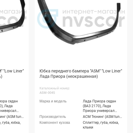
 "Low Liner"
Юбка переднего бампера "ASM" "Low Liner"
ь)
Лада Приора (неокрашенная)
Каталожный номер:
ASM-0045
иора седан
Лада Приора седан
0), Лада
(ВАЗ 2170), Лада
универсал
Приора универсал
1), Лада
(ВАЗ 2171), Лада
АСМ Тюнинг (ASM tuning)
АСМ Тюнинг (ASM tuning)
этчбек (ВАЗ
Приора хэтчбек (ВАЗ
 губа, юбка,
Сплиттер, губа, юбка,
ада Приора
2172), Лада Приора
клыки
З 21728), Лада
купэ (ВАЗ 21728), Лада