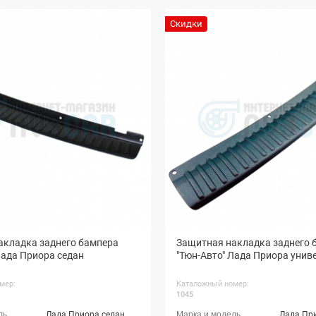
Скидки
акладка заднего бампера
Защитная накладка заднего 
Лада Приора седан
"Тюн-Авто" Лада Приора унив
мер:
Каталожный номер:
1045
Лада Приора седан
Лада Пр