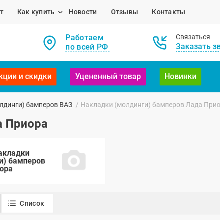
т
Как купить
Новости
Отзывы
Контакты
Работаем
Связаться
Заказать з
по всей РФ
кции и скидки
Уцененный товар
Новинки
лдинги) бамперов ВАЗ
/
Накладки (молдинги) бамперов Лада При
а Приора
акладки
и) бамперов
ора
Список