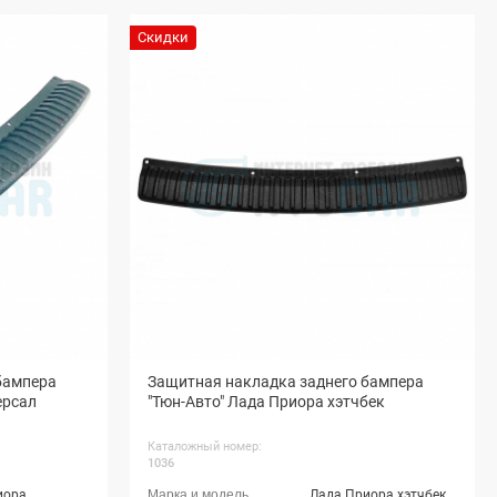
Скидки
бампера
Защитная накладка заднего бампера
ерсал
"Тюн-Авто" Лада Приора хэтчбек
Каталожный номер:
1036
иора
Лада Приора хэтчбек