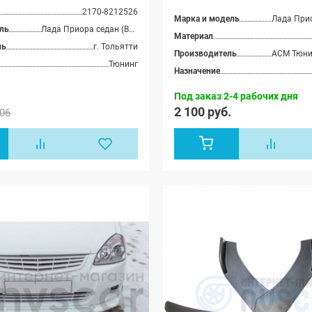
Приора-2
2170-8212526
21704), 
Марка и модель
хэтчбек 
ль
Лада Приора седан (ВАЗ 2170), Лада Приора хэтчбек (ВАЗ 2172), Лада Приора-2 седан (ВАЗ 21704), Лада Приора-2 хэтчбек (ВАЗ 21724)
Материал
ль
г. Тольятти
Производитель
Тюнинг
Назначение
Под заказ 2-4 рабочих дня
2 100 руб.
06