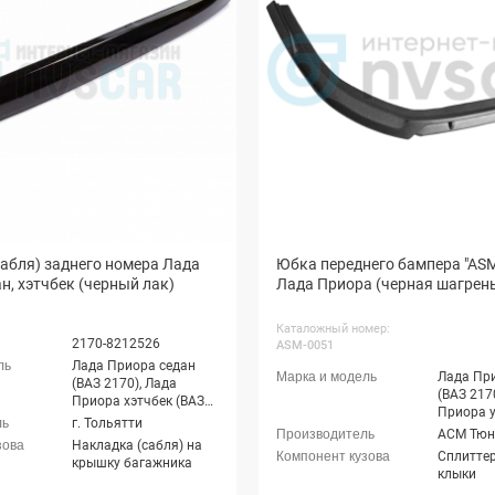
абля) заднего номера Лада
Юбка переднего бампера "ASM"
н, хэтчбек (черный лак)
Лада Приора (черная шагрен
Каталожный номер:
2170-8212526
ASM-0051
Лада Приора седан
Лада Пр
(ВАЗ 2170), Лада
(ВАЗ 217
Приора хэтчбек (ВАЗ
Приора 
2172), Лада Приора-2
г. Тольятти
(ВАЗ 217
седан (ВАЗ 21704),
Накладка (сабля) на
Приора х
Лада Приора-2 хэтчбек
Сплиттер,
крышку багажника
2172), Л
(ВАЗ 21724)
клыки
купэ (ВА