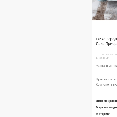
Юбка передн
Лада Приор
Каталожный но
ASM-0045
Марка и моде
Материал