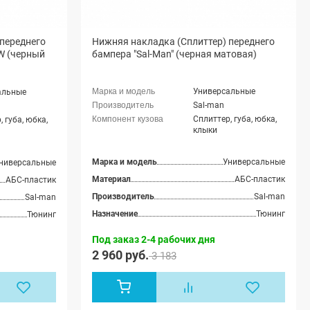
переднего
Нижняя накладка (Сплиттер) переднего
MW (черный
бампера "Sal-Man" (черная матовая)
Универсальные
альные
Sal-man
Сплиттер, губа, юбка,
 губа, юбка,
клыки
Марка и модель
Универсальные
ниверсальные
Материал
АБС-пластик
АБС-пластик
Производитель
Sal-man
Sal-man
Назначение
Тюнинг
Тюнинг
Под заказ 2-4 рабочих дня
2 960 руб.
3 183