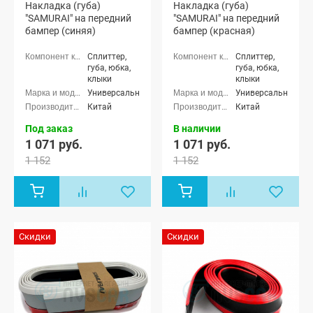
Накладка (губа)
Накладка (губа)
"SAMURAI" на передний
"SAMURAI" на передний
бампер (синяя)
бампер (красная)
Сплиттер,
Сплиттер,
губа, юбка,
губа, юбка,
клыки
клыки
Универсальные
Универсальные
Китай
Китай
Под заказ
В наличии
1 071 руб.
1 071 руб.
1 152
1 152
Скидки
Скидки