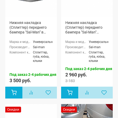
Нижняя накладка
Нижняя накладка
(Сплиттер) переднего
(Сплиттер) переднего
бампера "Sal-Man" в
бампера "Sal-Man"
стиле BMW (черный лак)
(черная матовая)
Универсальные
Универсальные
Sal-man
Sal-man
Сплиттер,
Сплиттер,
губа, юбка,
губа, юбка,
клыки
клыки
Под заказ 2-4 рабочих дня
2 960 руб.
Под заказ 2-4 рабочих дня
3 500 руб.
3 183
Скидки
Скидки