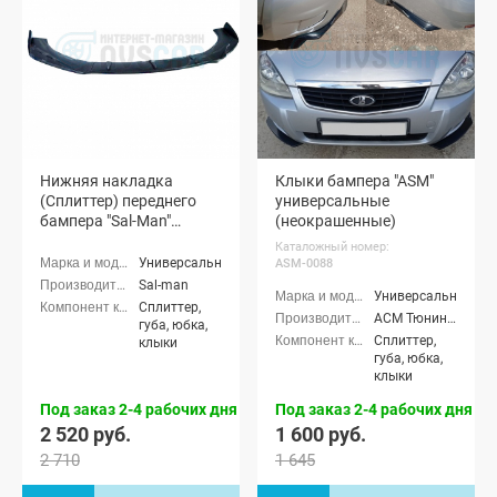
Нижняя накладка
Клыки бампера "ASM"
(Сплиттер) переднего
универсальные
бампера "Sal-Man"
(неокрашенные)
(черная глянцевая)
Каталожный номер:
Универсальные
ASM-0088
Sal-man
Универсальные
Сплиттер,
АСМ Тюнинг (ASM tuning)
губа, юбка,
Сплиттер,
клыки
губа, юбка,
клыки
Под заказ 2-4 рабочих дня
Под заказ 2-4 рабочих дня
2 520 руб.
1 600 руб.
2 710
1 645