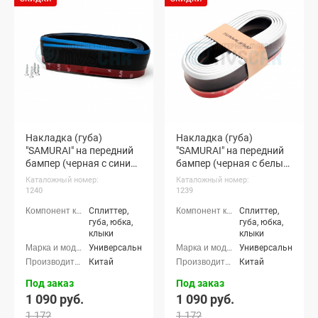
Накладка (губа)
Накладка (губа)
"SAMURAI" на передний
"SAMURAI" на передний
бампер (черная с синим
бампер (черная с белым
кантом)
кантом)
Каталожный номер:
Каталожный номер:
1240
1239
Сплиттер,
Сплиттер,
губа, юбка,
губа, юбка,
клыки
клыки
Универсальные
Универсальные
Китай
Китай
Под заказ
Под заказ
1 090 руб.
1 090 руб.
1 172
1 172