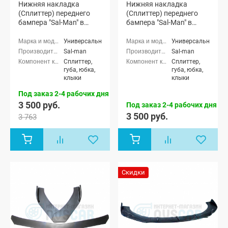
Нижняя накладка
Нижняя накладка
(Сплиттер) переднего
(Сплиттер) переднего
бампера "Sal-Man" в
бампера "Sal-Man" в
стиле BMW (3D карбон)
стиле BMW (текстурный
3D карбон)
Универсальные
Универсальные
Sal-man
Sal-man
Сплиттер,
Сплиттер,
губа, юбка,
губа, юбка,
клыки
клыки
Под заказ 2-4 рабочих дня
3 500 руб.
Под заказ 2-4 рабочих дня
3 500 руб.
3 763
Скидки