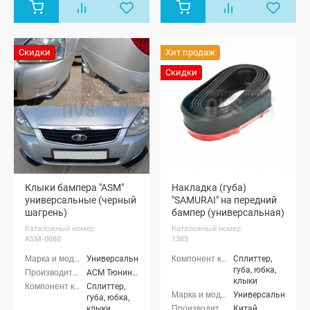
Скидки
Хит продаж
Скидки
Клыки бампера "ASM"
Накладка (губа)
универсальные (черный
"SAMURAI" на передний
шагрень)
бампер (универсальная)
Каталожный номер:
Каталожный номер:
ASM-0088
1385
Универсальные
Сплиттер,
губа, юбка,
АСМ Тюнинг (ASM tuning)
клыки
Сплиттер,
Универсальные
губа, юбка,
клыки
Китай