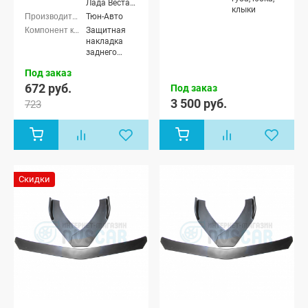
Лада Веста
клыки
(SW) Кросс
Тюн-Авто
универсал
Защитная
накладка
заднего
бампера
Под заказ
672 руб.
Под заказ
3 500 руб.
723
Скидки