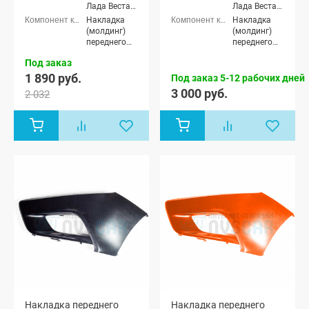
Лада Веста
Лада Веста
(SW) Кросс
(SW) Кросс
Накладка
Накладка
универсал
универсал
(молдинг)
(молдинг)
переднего
переднего
бампера
бампера
Под заказ
1 890 руб.
Под заказ 5-12 рабочих дней
3 000 руб.
2 032
Накладка переднего
Накладка переднего