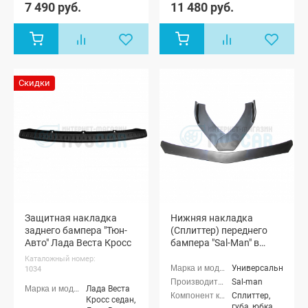
(молдинг)
(молдинг)
7 490 руб.
11 480 руб.
заднего
заднего
бампера
бампера
Скидки
Защитная накладка
Нижняя накладка
заднего бампера "Тюн-
(Сплиттер) переднего
Авто" Лада Веста Кросс
бампера "Sal-Man" в
стиле BMW (черная
Каталожный номер:
матовая)
Универсальные
1034
Sal-man
Лада Веста
Сплиттер,
Кросс седан,
губа, юбка,