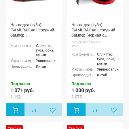
Накладка (губа)
Накладка (губа)
"SAMURAI" на передний
"SAMURAI" на передний
бампер
бампер (черная с
(светоотражающая)
красным кантом)
Каталожный номер:
Сплиттер,
1228
губа, юбка,
Сплиттер,
клыки
губа, юбка,
Универсальные
клыки
Китай
Универсальные
Китай
Под заказ
Под заказ
1 071 руб.
1 000 руб.
1 152
1 075
Скидки
Скидки