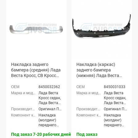
Накладка заднего
Накладка (каркас)
бампера (средняя) Лада
заднего бампера
Веста Кросс, СВ Кросс
(нижняя) Лада Веста
(серебристая)
Кросс, СВ Кросс
(неокрашенная)
8450032362
8450031033
(8450031033)
Лада Веста
Лада Веста
Кросс седан,
Кросс седан,
Лада Веста
Лада Веста
(SW) Кросс
(SW) Кросс
Оригинал ППИ
Оригинал ППИ
универсал
универсал
Накладка
Накладка
(молдинг)
(молдинг)
переднего
переднего
бампера,
бампера,
Под заказ 7-20 рабочих дней
Под заказ
Накладка
Накладка