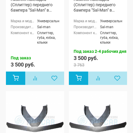
(Сплиттер) переднего
(Сплиттер) переднего
бампера "Sal-Man" в
бампера "Sal-Man" в
стиле BMW (черная
стиле BMW (3D карбон)
матовая)
Универсальные
Универсальные
Sal-man
Sal-man
Сплиттер,
Сплиттер,
губа, юбка,
губа, юбка,
клыки
клыки
Под заказ 2-4 рабочих дня
3 500 руб.
Под заказ
3 500 руб.
3 763