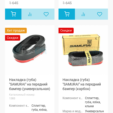
1 645
1 645
Хит продаж
Скидки
Скидки
Накладка (губа)
Накладка (губа)
"SAMURAI" на передний
"SAMURAI" на передний
бампер (универсальная)
бампер (карбон)
Каталожный номер:
Сплиттер,
1385
губа, юбка,
Сплиттер,
клыки
губа, юбка,
Универсальные