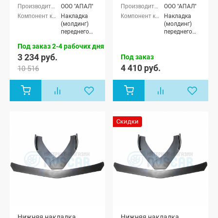
седан
седан
ООО "АПАЛ"
ООО "АПАЛ"
Накладка
Накладка
(молдинг)
(молдинг)
переднего
переднего
бампера
бампера
Под заказ 2-4 рабочих дня
3 234 руб.
Под заказ
4 410 руб.
10 516
Скидки
Нижняя накладка
Нижняя накладка