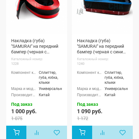
Накладка (губа)
Накладка (губа)
"SAMURAI" на передний
"SAMURAI" на передний
бампер (черная с
бампер (черная с синим
красным кантом)
кантом)
Каталожный номер:
Каталожный номер:
1228
1240
Сплиттер,
Сплиттер,
губа, юбка,
губа, юбка,
клыки
клыки
Универсальные
Универсальные
Китай
Китай
Под заказ
Под заказ
1 000 руб.
1 090 руб.
1 075
1 172