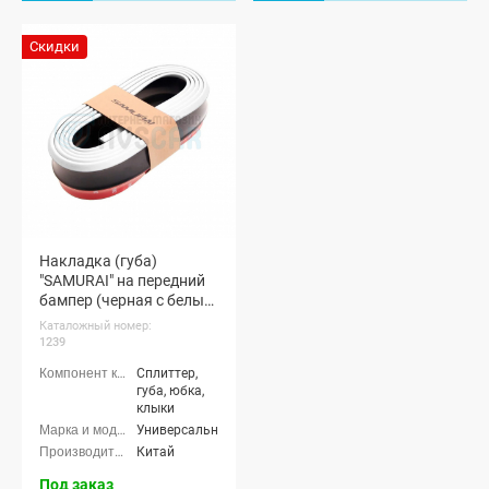
Скидки
Накладка (губа)
"SAMURAI" на передний
бампер (черная с белым
кантом)
Каталожный номер:
1239
Сплиттер,
губа, юбка,
клыки
Универсальные
Китай
Под заказ