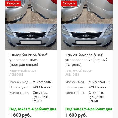
Скидки
Скидки
Клыки бампера "ASM"
Клыки бампера "ASM"
универсальные
универсальные (черный
(неокрашенные)
шагрень)
Каталожный номер:
Каталожный номер:
ASM-0088
ASM-0088
Универсальные
Универсальные
АСМ Тюнинг (ASM tuning)
АСМ Тюнинг (ASM tuning)
Сплиттер,
Сплиттер,
губа, юбка,
губа, юбка,
клыки
клыки
Под заказ 2-4 рабочих дня
Под заказ 2-4 рабочих дня
1 600 руб.
1 600 руб.