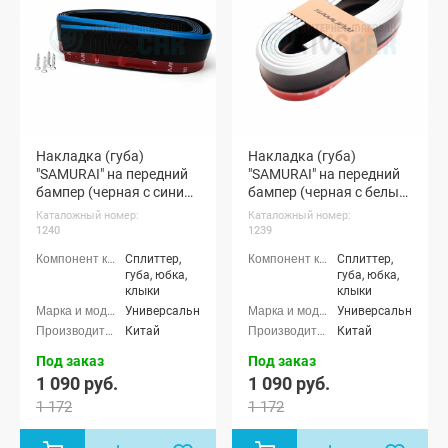
Накладка (губа)
Накладка (губа)
"SAMURAI" на передний
"SAMURAI" на передний
бампер (черная с синим
бампер (черная с белым
кантом)
кантом)
Каталожный номер:
Каталожный номер:
1240
1239
Сплиттер,
Сплиттер,
губа, юбка,
губа, юбка,
клыки
клыки
Универсальные
Универсальные
Китай
Китай
Под заказ
Под заказ
1 090 руб.
1 090 руб.
1 172
1 172