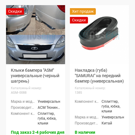
Скидки
Хит продаж
Скидки
Клыки бампера "ASM"
Накладка (губа)
универсальные (черный
"SAMURAI" на передний
шагрень)
бампер (универсальная)
Каталожный номер:
Каталожный номер:
ASM-0088
1385
Универсальные
Сплиттер,
губа, юбка,
АСМ Тюнинг (ASM tuning)
клыки
Сплиттер,
Универсальные
губа, юбка,
клыки
Китай
Под заказ 2-4 рабочих дня
В наличии