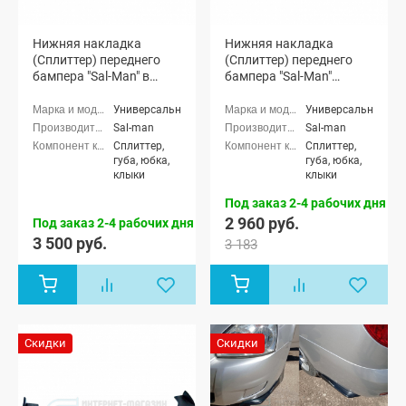
Нижняя накладка
Нижняя накладка
(Сплиттер) переднего
(Сплиттер) переднего
бампера "Sal-Man" в
бампера "Sal-Man"
стиле BMW (черный лак)
(черная матовая)
Универсальные
Универсальные
Sal-man
Sal-man
Сплиттер,
Сплиттер,
губа, юбка,
губа, юбка,
клыки
клыки
Под заказ 2-4 рабочих дня
2 960 руб.
Под заказ 2-4 рабочих дня
3 500 руб.
3 183
Скидки
Скидки