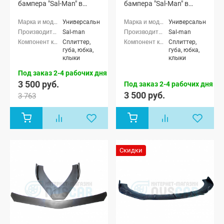
бампера "Sal-Man" в
бампера "Sal-Man" в
стиле BMW (3D карбон)
стиле BMW (текстурный
3D карбон)
Универсальные
Универсальные
Sal-man
Sal-man
Сплиттер,
Сплиттер,
губа, юбка,
губа, юбка,
клыки
клыки
Под заказ 2-4 рабочих дня
3 500 руб.
Под заказ 2-4 рабочих дня
3 500 руб.
3 763
Скидки