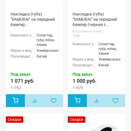
Накладка (губа)
Накладка (губа)
"SAMURAI" на передний
"SAMURAI" на передний
бампер
бампер (черная с
(светоотражающая)
красным кантом)
Каталожный номер:
Сплиттер,
1228
губа, юбка,
Сплиттер,
клыки
губа, юбка,
Универсальные
клыки
Китай
Универсальные
Китай
Под заказ
Под заказ
1 071 руб.
1 000 руб.
1 152
1 075
Скидки
Скидки