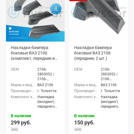
Накладки бампера
Накладки бампера
боковые ВАЗ 2106
боковые ВАЗ 2106
(комплект, передние и
(передние, 2 шт.)
задние, 4 шт.)
2106-
2106-
2803052 /
2803052 /
2106-
2106-
2803053
2803053
ВАЗ 2106
ВАЗ 2106
г. Тольятти
г. Тольятти
Накладка
Накладка
(молдинг)
(молдинг)
переднего
переднего
бампера,
бампера
В наличии
В наличии
Накладка
(молдинг)
299 руб.
150 руб.
заднего
300
300
бампера