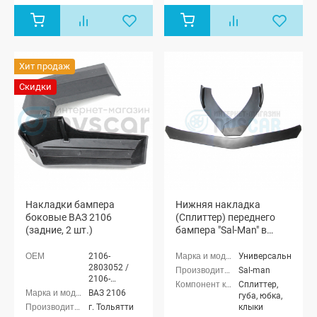
Хит продаж
Скидки
Накладки бампера
Нижняя накладка
боковые ВАЗ 2106
(Сплиттер) переднего
(задние, 2 шт.)
бампера "Sal-Man" в
стиле BMW (черная
матовая)
2106-
Универсальные
2803052 /
Sal-man
2106-
Сплиттер,
2803053
ВАЗ 2106
губа, юбка,
г. Тольятти
клыки