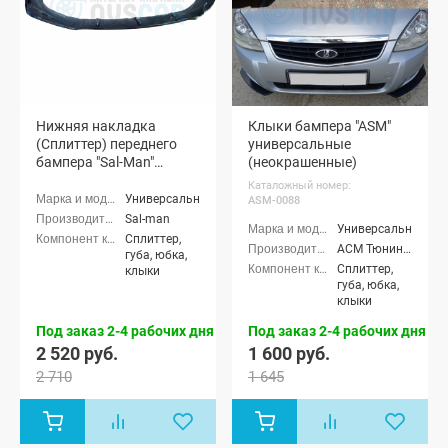
Нижняя накладка
Клыки бампера "ASM"
(Сплиттер) переднего
универсальные
бампера "Sal-Man"
(неокрашенные)
(черная глянцевая)
Каталожный номер:
Универсальные
ASM-0088
Sal-man
Универсальные
Сплиттер,
АСМ Тюнинг (ASM tuning)
губа, юбка,
Сплиттер,
клыки
губа, юбка,
клыки
Под заказ 2-4 рабочих дня
Под заказ 2-4 рабочих дня
2 520 руб.
1 600 руб.
2 710
1 645