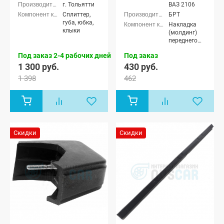
ВАЗ 2104,
г. Тольятти
ВАЗ 2106
ВАЗ 2105,
Сплиттер,
БРТ
ВАЗ 2106,
губа, юбка,
Накладка
ВАЗ 2107
клыки
(молдинг)
переднего
бампера
Под заказ 2-4 рабочих дней
Под заказ
1 300 руб.
430 руб.
1 398
462
Скидки
Скидки