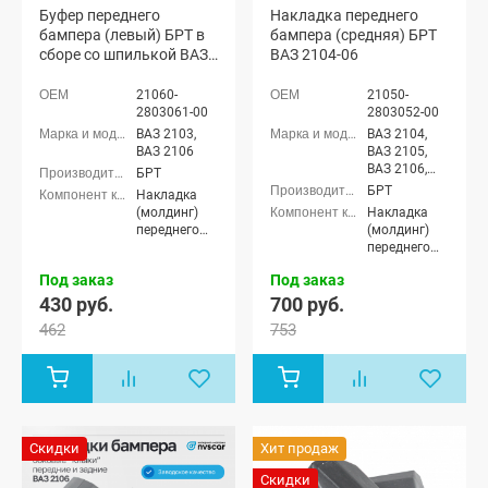
Буфер переднего
Накладка переднего
бампера (левый) БРТ в
бампера (средняя) БРТ
сборе со шпилькой ВАЗ
ВАЗ 2104-06
2103, 2106 (резина)
21060-
21050-
2803061-00
2803052-00
ВАЗ 2103,
ВАЗ 2104,
ВАЗ 2106
ВАЗ 2105,
ВАЗ 2106,
БРТ
ВАЗ 2107
БРТ
Накладка
(молдинг)
Накладка
переднего
(молдинг)
бампера
переднего
бампера
Под заказ
Под заказ
430 руб.
700 руб.
462
753
Скидки
Хит продаж
Скидки