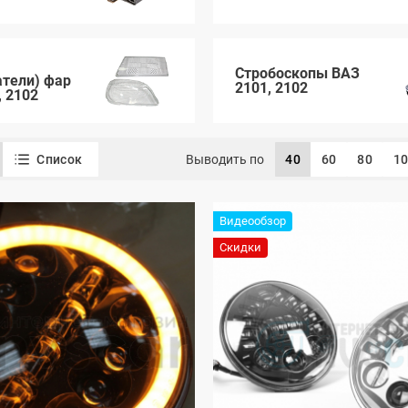
Стробоскопы ВАЗ
атели) фар
2101, 2102
, 2102
Список
Выводить по
40
60
80
1
Видеообзор
Скидки