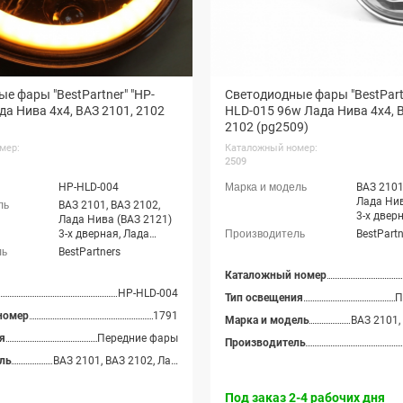
е фары "BestPartner" "HP-
Светодиодные фары "BestPart
да Нива 4х4, ВАЗ 2101, 2102
HLD-015 96w Лада Нива 4х4, 
2102 (pg2509)
мер:
Каталожный номер:
2509
HP-HLD-004
ВАЗ 2101
Лада Нив
ВАЗ 2101, ВАЗ 2102,
3-х двер
Лада Нива (ВАЗ 2121)
Нива 4x4
3-х дверная, Лада
BestPartn
214) 3-х
Нива 4x4 (ВАЗ 21213-
BestPartners
Нива 4x4
214) 3-х дверная, Лада
дверная,
Каталожный номер
Нива 4x4 (Урбан) 3-х
(ВАЗ 213
дверная, Лада Нива
HP-HLD-004
Тип освещения
П
Лада Нив
(ВАЗ 2131) 5-дверная,
номер
1791
5-дверна
Лада Нива 4x4 (Урбан)
Марка и модель
Legend, 
5-дверная, Лада Нива
я
Передние фары
Производитель
Пикап
Legend, Лада Нива 4x4
ль
ВАЗ 2101, ВАЗ 2102, Лада Нива (ВАЗ 2121) 3-х дверная, Лада Нива 4x4 (ВАЗ 21213-214) 3-х дверная, Лада Нива 4x4 (Урбан) 3-х дверная, Лада Нива (ВАЗ 2131) 5-дверная, Лада Нива 4x4 (Урбан) 5-дверная, Лада Нива Legend, Лада Нива 4x4 Пикап
Пикап
Под заказ 2-4 рабочих дня