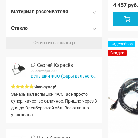
4 457 руб
Материал рассеивателя
Стекло
Очистить фильтр
Видеообзор
Скидки
Сергей Карасёв
22 сентября 2022
Вспышки ФСО (фары дальнего света) 48W (2 шт.)
Фсо супер!
Заказывал вспышки ФСО. Все просто
супер, качество отличное. Пришло через 3
дня до Оренбургской обл. Все отлично
упакована.
Пётр Комаров