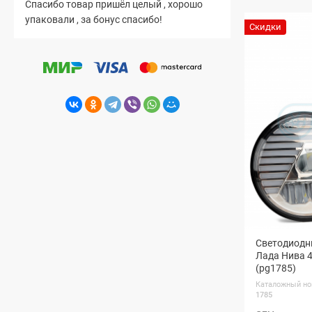
Спасибо товар пришёл целый , хорошо
упаковали , за бонус спасибо!
Скидки
Светодиодн
Лада Нива 4
(pg1785)
Каталожный но
1785