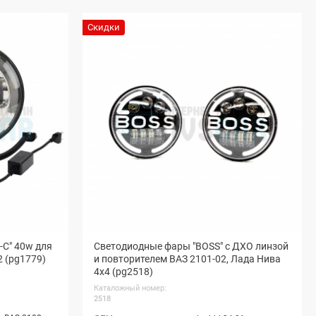
Скидки
-C" 40w для
Светодиодные фары "BOSS" с ДХО линзой
2 (pg1779)
и повторителем ВАЗ 2101-02, Лада Нива
4х4 (pg2518)
Каталожный номер:
2518