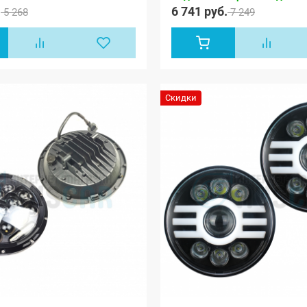
.
6 741 руб.
5 268
7 249
Скидки