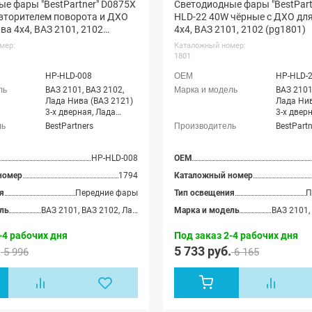
е фары "BestPartner" D0875X
Светодиодные фары "BestPart
вторителем поворота и ДХО
HLD-22 40W чёрные с ДХО дл
ва 4х4, ВАЗ 2101, 2102
4х4, ВАЗ 2101, 2102 (pg1801)
мер:
Каталожный номер:
1801
HP-HLD-008
HP-HLD-
ВАЗ 2101, ВАЗ 2102,
ВАЗ 2101
Лада Нива (ВАЗ 2121)
Лада Нив
3-х дверная, Лада
3-х двер
Нива 4x4 (ВАЗ 21213-
Нива 4x4
BestPartners
BestPartn
214) 3-х дверная, Лада
214) 3-х
Нива 4x4 (Урбан) 3-х
Нива 4x4
дверная, Лада Нива
дверная,
HP-HLD-008
OEM
(ВАЗ 2131) 5-дверная,
(ВАЗ 213
номер
1794
Каталожный номер
Лада Нива 4x4 (Урбан)
Лада Нив
5-дверная, Лада Нива
5-дверна
я
Передние фары
Тип освещения
П
Legend, Лада Нива 4x4
Legend, 
ль
ВАЗ 2101, ВАЗ 2102, Лада Нива (ВАЗ 2121) 3-х дверная, Лада Нива 4x4 (ВАЗ 21213-214) 3-х дверная, Лада Нива 4x4 (Урбан) 3-х дверная, Лада Нива (ВАЗ 2131) 5-дверная, Лада Нива 4x4 (Урбан) 5-дверная, Лада Нива Legend, Лада Нива 4x4 Пикап
Марка и модель
Пикап
Пикап
-4 рабочих дня
Под заказ 2-4 рабочих дня
.
5 733 руб.
5 996
6 165