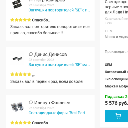
Светодиодны
22 сентября 2022
черные с по
Заглушки повторителей "SE" с подсветкой...
для Лада Ни
(pg1794)
Каталожный но
Спасибо..
1794
Заказывал повторитель поворотов se все
пришло, спасибо большое!!!
Денис Денисов
22 сентября 2022
Заглушки повторителей "SE" матовые (черный мат)
OEM
Каталожный 
,,,
Тип освещени
Заказывал в первый раз, всем доволен
Марка и моде
Под заказ 2
5 576 руб
Ильнур Фазлыев
22 сентября 2022
Светодиодные фары "BestPartner" HP-HLD-003 80w для...
Спасибо