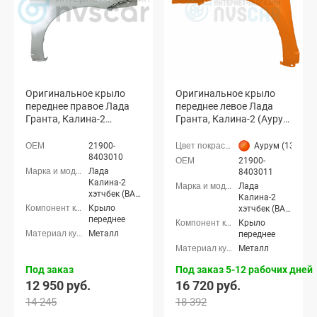
Платина (691 серебристо-бежевый)
Портвейн (192 темно-вишневый)
Рислинг (610 серебристо-бледно-серый)
Сердолик (195 темно-красный)
Серое олово (607 серебристо-серый)
Совиньон (650 серебристо-серый)
Черная жемчужина (676 черный металлик)
Оригинальное крыло
Оригинальное крыло
Черный трюфель (651 черный)
переднее правое Лада
переднее левое Лада
Гранта, Калина-2
Гранта, Калина-2 (Аурум
(неокрашенное)
134)
21900-
Аурум (134 ор
8403010
21900-
Лада
8403011
Калина-2
Лада
хэтчбек (ВАЗ
Калина-2
2192), Лада
Крыло
хэтчбек (ВАЗ
Калина-2
переднее
2192), Лада
Крыло
универсал
Калина-2
Металл
переднее
(ВАЗ 2194),
универсал
Металл
Лада
(ВАЗ 2194),
Калина-2
Лада
Под заказ
Под заказ 5-12 рабочих дней
Кросс
Калина-2
12 950 руб.
16 720 руб.
универсал,
Кросс
Лада Гранта
универсал,
14 245
18 392
седан (ВАЗ
Лада Гранта