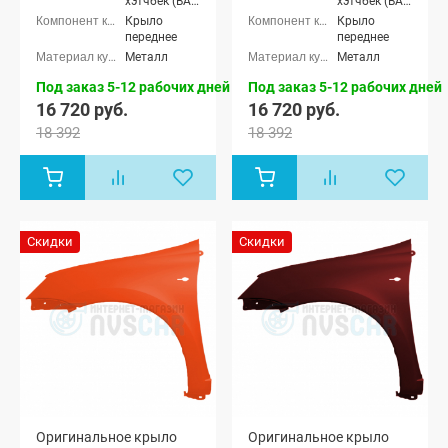
хэтчбек (ВАЗ
хэтчбек (ВАЗ
2192), Лада
2192), Лада
Крыло
Крыло
Калина-2
Калина-2
переднее
переднее
универсал
универсал
Металл
Металл
(ВАЗ 2194),
(ВАЗ 2194),
Лада
Лада
Под заказ 5-12 рабочих дней
Под заказ 5-12 рабочих дней
Калина-2
Калина-2
16 720 руб.
16 720 руб.
Кросс
Кросс
универсал,
универсал,
18 392
18 392
Лада Гранта
Лада Гранта
седан (ВАЗ
седан (ВАЗ
2190), Лада
2190), Лада
Гранта
Гранта
лифтбек
лифтбек
(ВАЗ 2191)
(ВАЗ 2191)
Скидки
Скидки
Оригинальное крыло
Оригинальное крыло