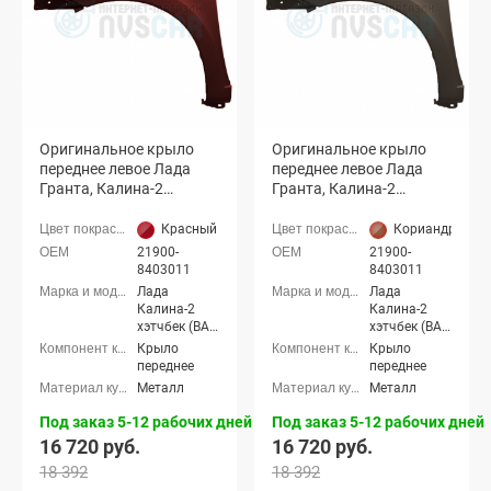
Оригинальное крыло
Оригинальное крыло
переднее левое Лада
переднее левое Лада
Гранта, Калина-2
Гранта, Калина-2
(Красный перец 106)
(Кориандр 790)
Красный перец (106 красно-коричневый)
Кориандр (790
21900-
21900-
8403011
8403011
Лада
Лада
Калина-2
Калина-2
хэтчбек (ВАЗ
хэтчбек (ВАЗ
2192), Лада
2192), Лада
Крыло
Крыло
Калина-2
Калина-2
переднее
переднее
универсал
универсал
Металл
Металл
(ВАЗ 2194),
(ВАЗ 2194),
Лада
Лада
Под заказ 5-12 рабочих дней
Под заказ 5-12 рабочих дней
Калина-2
Калина-2
16 720 руб.
16 720 руб.
Кросс
Кросс
универсал,
универсал,
18 392
18 392
Лада Гранта
Лада Гранта