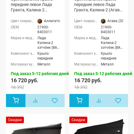
переднее левое Лада
переднее левое Лада
Гранта, Калина-2
Гранта, Калина-2 (Агава
(Аллигатор 309)
303)
Аллигатор (309 темно-зеленый)
Агава (303 зел
21900-
21900-
8403011
8403011
Лада
Лада
Калина-2
Калина-2
хэтчбек (ВАЗ
хэтчбек (ВАЗ
2192), Лада
2192), Лада
Крыло
Крыло
Калина-2
Калина-2
переднее
переднее
универсал
универсал
Металл
Металл
(ВАЗ 2194),
(ВАЗ 2194),
Лада
Лада
Под заказ 5-12 рабочих дней
Под заказ 5-12 рабочих дней
Калина-2
Калина-2
16 720 руб.
16 720 руб.
Кросс
Кросс
универсал,
универсал,
18 392
18 392
Лада Гранта
Лада Гранта
седан (ВАЗ
седан (ВАЗ
2190), Лада
2190), Лада
Гранта
Гранта
лифтбек
лифтбек
(ВАЗ 2191)
(ВАЗ 2191)
Скидки
Скидки