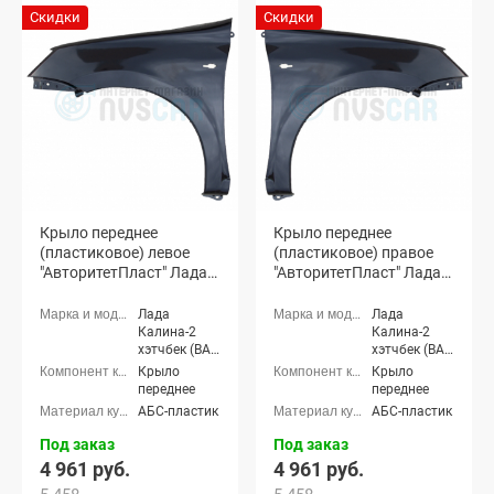
Скидки
Скидки
Крыло переднее
Крыло переднее
(пластиковое) левое
(пластиковое) правое
"АвторитетПласт" Лада
"АвторитетПласт" Лада
Гранта, Калина-2
Гранта, Калина-2
(неокрашенное)
(неокрашенное)
Лада
Лада
Калина-2
Калина-2
хэтчбек (ВАЗ
хэтчбек (ВАЗ
2192), Лада
2192), Лада
Крыло
Крыло
Калина-2
Калина-2
переднее
переднее
универсал
универсал
АБС-пластик
АБС-пластик
(ВАЗ 2194),
(ВАЗ 2194),
Лада Гранта
Лада Гранта
Под заказ
Под заказ
седан (ВАЗ
седан (ВАЗ
4 961 руб.
4 961 руб.
2190), Лада
2190), Лада
Гранта
Гранта