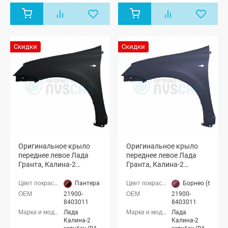
седан (ВАЗ
седан (ВАЗ
2190), Лада
2190), Лада
Гранта
Гранта
лифтбек
лифтбек
(ВАЗ 2191)
(ВАЗ 2191)
Скидки
Скидки
Оригинальное крыло
Оригинальное крыло
переднее левое Лада
переднее левое Лада
Гранта, Калина-2
Гранта, Калина-2
(Пантера 672)
(Борнео 633)
Пантера (672 чёрная база)
Борнео (633 те
21900-
21900-
8403011
8403011
Лада
Лада
Калина-2
Калина-2