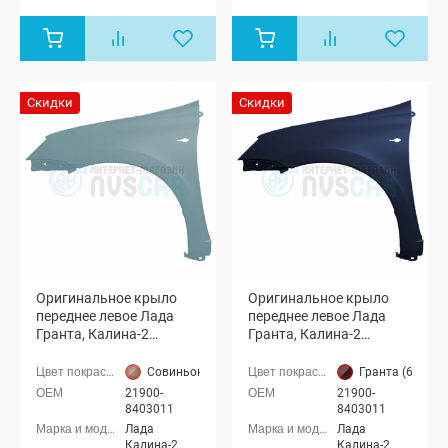
Лада Гранта
Лада Гранта
седан (ВАЗ
седан (ВАЗ
2190), Лада
2190), Лада
Гранта
Гранта
лифтбек
лифтбек
(ВАЗ 2191)
(ВАЗ 2191)
Скидки
Скидки
Оригинальное крыло
Оригинальное крыло
переднее левое Лада
переднее левое Лада
Гранта, Калина-2
Гранта, Калина-2
(Совиньон 650)
(Гранта 682)
Совиньон (650 серебристо-серый)
Гранта (682 те
21900-
21900-
8403011
8403011
Лада
Лада
Калина-2
Калина-2