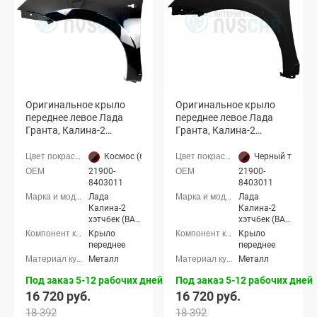
Оригинальное крыло
Оригинальное крыло
переднее левое Лада
переднее левое Лада
Гранта, Калина-2
Гранта, Калина-2
(Космос 665)
(Черный трюфель 651)
Космос (665 черный)
Черный трюфел
21900-
21900-
8403011
8403011
Лада
Лада
Калина-2
Калина-2
хэтчбек (ВАЗ
хэтчбек (ВАЗ
2192), Лада
2192), Лада
Крыло
Крыло
Калина-2
Калина-2
переднее
переднее
универсал
универсал
Металл
Металл
(ВАЗ 2194),
(ВАЗ 2194),
Лада
Лада
Под заказ 5-12 рабочих дней
Под заказ 5-12 рабочих дней
Калина-2
Калина-2
16 720 руб.
16 720 руб.
Кросс
Кросс
универсал,
универсал,
18 392
18 392