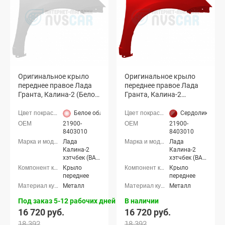
Оригинальное крыло
Оригинальное крыло
переднее правое Лада
переднее правое Лада
Гранта, Калина-2 (Белое
Гранта, Калина-2
облако 240)
(Сердолик 195)
Белое облако (240 белый)
Сердолик (195 
21900-
21900-
8403010
8403010
Лада
Лада
Калина-2
Калина-2
хэтчбек (ВАЗ
хэтчбек (ВАЗ
2192), Лада
2192), Лада
Крыло
Крыло
Калина-2
Калина-2
переднее
переднее
универсал
универсал
Металл
Металл
(ВАЗ 2194),
(ВАЗ 2194),
Лада
Лада
Под заказ 5-12 рабочих дней
В наличии
Калина-2
Калина-2
16 720 руб.
16 720 руб.
Кросс
Кросс
универсал,
универсал,
18 392
18 392