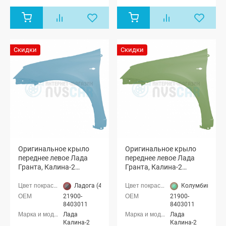
Лада Гранта
Лада Гранта
седан (ВАЗ
седан (ВАЗ
2190), Лада
2190), Лада
Гранта
Гранта
лифтбек
лифтбек
(ВАЗ 2191)
(ВАЗ 2191)
Скидки
Скидки
Оригинальное крыло
Оригинальное крыло
переднее левое Лада
переднее левое Лада
Гранта, Калина-2
Гранта, Калина-2
(Ладога 411)
(Колумбийская зелень
322)
Ладога (411 серо-голубой)
Колумбийская з
21900-
21900-
8403011
8403011
Лада
Лада
Калина-2
Калина-2