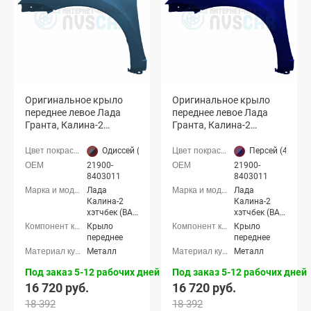
Оригинальное крыло
Оригинальное крыло
переднее левое Лада
переднее левое Лада
Гранта, Калина-2
Гранта, Калина-2
(Одиссей 497)
(Персей 429)
Одиссей (497 Серо-синий)
Персей (429 те
21900-
21900-
8403011
8403011
Лада
Лада
Калина-2
Калина-2
хэтчбек (ВАЗ
хэтчбек (ВАЗ
2192), Лада
2192), Лада
Крыло
Крыло
Калина-2
Калина-2
переднее
переднее
универсал
универсал
Металл
Металл
(ВАЗ 2194),
(ВАЗ 2194),
Лада
Лада
Под заказ 5-12 рабочих дней
Под заказ 5-12 рабочих дней
Калина-2
Калина-2
16 720 руб.
16 720 руб.
Кросс
Кросс
универсал,
универсал,
18 392
18 392