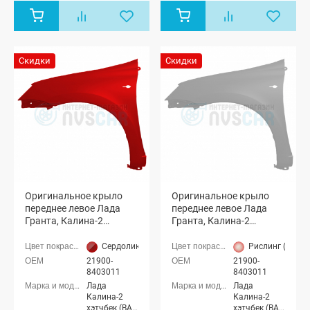
2190), Лада
седан (ВАЗ
Гранта
2190), Лада
лифтбек
Гранта
(ВАЗ 2191)
лифтбек
(ВАЗ 2191)
Скидки
Скидки
Оригинальное крыло
Оригинальное крыло
переднее левое Лада
переднее левое Лада
Гранта, Калина-2
Гранта, Калина-2
(Сердолик 195)
(Рислинг 610)
Сердолик (195 темно-красный)
Рислинг (610 с
21900-
21900-
8403011
8403011
Лада
Лада
Калина-2
Калина-2
хэтчбек (ВАЗ
хэтчбек (ВАЗ