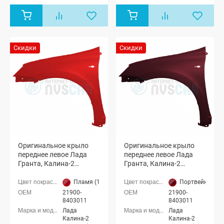
седан (ВАЗ
седан (ВАЗ
2190), Лада
2190), Лада
Гранта
Гранта
лифтбек
лифтбек
(ВАЗ 2191)
(ВАЗ 2191)
Скидки
Скидки
Оригинальное крыло
Оригинальное крыло
переднее левое Лада
переднее левое Лада
Гранта, Калина-2
Гранта, Калина-2
(Пламя 193)
(Портвейн 192)
Пламя (193 темно-красный)
Портвейн (192
21900-
21900-
8403011
8403011
Лада
Лада
Калина-2
Калина-2