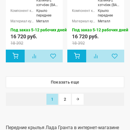
Калина-2
Калина-2
хэтчбек (ВАЗ
хэтчбек (ВАЗ
2192), Лада
2192), Лада
Крыло
Крыло
Калина-2
Калина-2
переднее
переднее
универсал
универсал
Металл
Металл
(ВАЗ 2194),
(ВАЗ 2194),
Лада
Лада
Под заказ 5-12 рабочих дней
Под заказ 5-12 рабочих дней
Калина-2
Калина-2
16 720 руб.
16 720 руб.
Кросс
Кросс
универсал,
универсал,
18 392
18 392
Лада Гранта
Лада Гранта
седан (ВАЗ
седан (ВАЗ
2190), Лада
2190), Лада
Гранта
Гранта
лифтбек
лифтбек
(ВАЗ 2191)
(ВАЗ 2191)
Показать еще
1
2
Передние крылья Лада Гранта в интернет-магазине