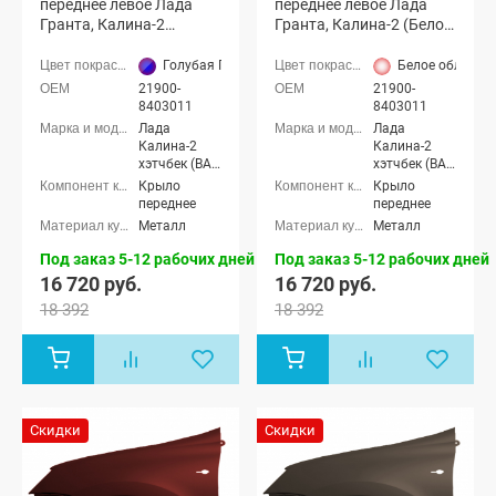
переднее левое Лада
переднее левое Лада
Гранта, Калина-2
Гранта, Калина-2 (Белое
(Голубая Планета 418)
облако 240)
Голубая Планета (418 сине-голубой)
Белое облако (
21900-
21900-
8403011
8403011
Лада
Лада
Калина-2
Калина-2
хэтчбек (ВАЗ
хэтчбек (ВАЗ
2192), Лада
2192), Лада
Крыло
Крыло
Калина-2
Калина-2
переднее
переднее
универсал
универсал
Металл
Металл
(ВАЗ 2194),
(ВАЗ 2194),
Лада
Лада
Под заказ 5-12 рабочих дней
Под заказ 5-12 рабочих дней
Калина-2
Калина-2
16 720 руб.
16 720 руб.
Кросс
Кросс
универсал,
универсал,
18 392
18 392
Лада Гранта
Лада Гранта
седан (ВАЗ
седан (ВАЗ
2190), Лада
2190), Лада
Гранта
Гранта
лифтбек
лифтбек
(ВАЗ 2191)
(ВАЗ 2191)
Скидки
Скидки