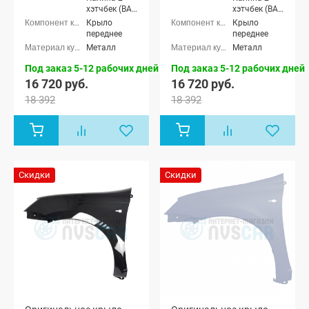
хэтчбек (ВАЗ
хэтчбек (ВАЗ
2192), Лада
2192), Лада
Крыло
Крыло
Калина-2
Калина-2
переднее
переднее
универсал
универсал
Металл
Металл
(ВАЗ 2194),
(ВАЗ 2194),
Лада
Лада
Под заказ 5-12 рабочих дней
Под заказ 5-12 рабочих дней
Калина-2
Калина-2
16 720 руб.
16 720 руб.
Кросс
Кросс
универсал,
универсал,
18 392
18 392
Лада Гранта
Лада Гранта
седан (ВАЗ
седан (ВАЗ
2190), Лада
2190), Лада
Гранта
Гранта
лифтбек
лифтбек
(ВАЗ 2191)
(ВАЗ 2191)
Скидки
Скидки