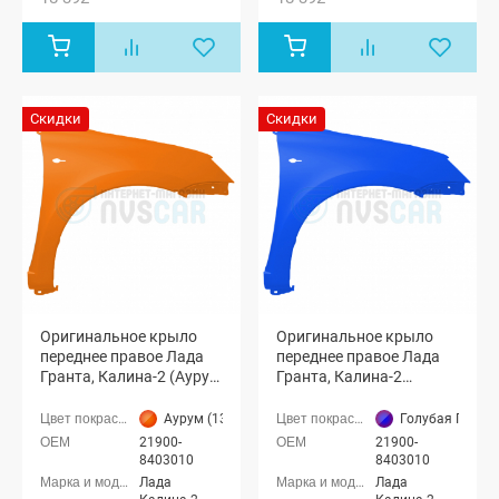
Лада Гранта
Лада Гранта
седан (ВАЗ
седан (ВАЗ
2190), Лада
2190), Лада
Гранта
Гранта
лифтбек
лифтбек
(ВАЗ 2191)
(ВАЗ 2191)
Скидки
Скидки
Оригинальное крыло
Оригинальное крыло
переднее правое Лада
переднее правое Лада
Гранта, Калина-2 (Аурум
Гранта, Калина-2
134)
(Голубая Планета 418)
Аурум (134 оранжевый металлик)
Голубая Планет
21900-
21900-
8403010
8403010
Лада
Лада