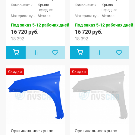
2192), Лада
2192), Лада
Крыло
Крыло
Калина-2
Калина-2
переднее
переднее
универсал
универсал
Металл
Металл
(ВАЗ 2194),
(ВАЗ 2194),
Лада
Лада
Под заказ 5-12 рабочих дней
Под заказ 5-12 рабочих дней
Калина-2
Калина-2
16 720 руб.
16 720 руб.
Кросс
Кросс
универсал,
универсал,
18 392
18 392
Лада Гранта
Лада Гранта
седан (ВАЗ
седан (ВАЗ
2190), Лада
2190), Лада
Гранта
Гранта
лифтбек
лифтбек
(ВАЗ 2191)
(ВАЗ 2191)
Скидки
Скидки
Оригинальное крыло
Оригинальное крыло