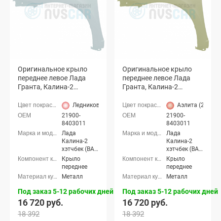
Оригинальное крыло
Оригинальное крыло
переднее левое Лада
переднее левое Лада
Гранта, Калина-2
Гранта, Калина-2
(Ледниковый 221)
(Аэлита 218)
Ледниковый (221 белый)
Аэлита (218 бе
21900-
21900-
8403011
8403011
Лада
Лада
Калина-2
Калина-2
хэтчбек (ВАЗ
хэтчбек (ВАЗ
2192), Лада
2192), Лада
Крыло
Крыло
Калина-2
Калина-2
переднее
переднее
универсал
универсал
Металл
Металл
(ВАЗ 2194),
(ВАЗ 2194),
Лада
Лада
Под заказ 5-12 рабочих дней
Под заказ 5-12 рабочих дней
Калина-2
Калина-2
16 720 руб.
16 720 руб.
Кросс
Кросс
универсал,
универсал,
18 392
18 392
Лада Гранта
Лада Гранта