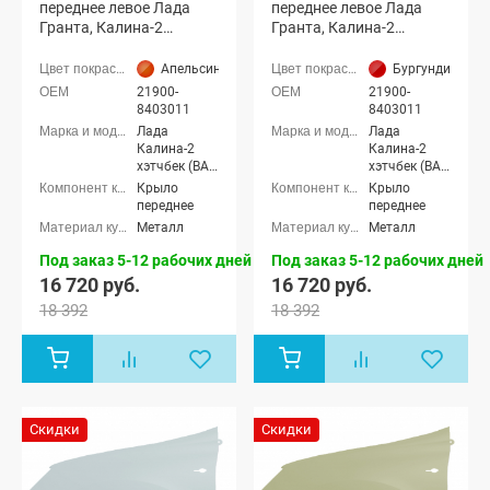
переднее левое Лада
переднее левое Лада
Гранта, Калина-2
Гранта, Калина-2
(Апельсин 111)
(Бургундия 117)
Апельсин (111 оранжевый)
Бургундия (117
21900-
21900-
8403011
8403011
Лада
Лада
Калина-2
Калина-2
хэтчбек (ВАЗ
хэтчбек (ВАЗ
2192), Лада
2192), Лада
Крыло
Крыло
Калина-2
Калина-2
переднее
переднее
универсал
универсал
Металл
Металл
(ВАЗ 2194),
(ВАЗ 2194),
Лада
Лада
Под заказ 5-12 рабочих дней
Под заказ 5-12 рабочих дней
Калина-2
Калина-2
16 720 руб.
16 720 руб.
Кросс
Кросс
универсал,
универсал,
18 392
18 392
Лада Гранта
Лада Гранта
седан (ВАЗ
седан (ВАЗ
2190), Лада
2190), Лада
Гранта
Гранта
лифтбек
лифтбек
(ВАЗ 2191)
(ВАЗ 2191)
Скидки
Скидки