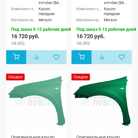
хэтчбек (ВАЗ
хэтчбек (ВАЗ
2192), Лада
2192), Лада
Крыло
Крыло
Калина-2
Калина-2
переднее
переднее
универсал
универсал
Металл
Металл
(ВАЗ 2194),
(ВАЗ 2194),
Лада
Лада
Под заказ 5-12 рабочих дней
Под заказ 5-12 рабочих дней
Калина-2
Калина-2
16 720 руб.
16 720 руб.
Кросс
Кросс
универсал,
универсал,
18 392
18 392
Лада Гранта
Лада Гранта
седан (ВАЗ
седан (ВАЗ
2190), Лада
2190), Лада
Гранта
Гранта
лифтбек
лифтбек
(ВАЗ 2191)
(ВАЗ 2191)
Скидки
Скидки
Оригинальное крыло
Оригинальное крыло