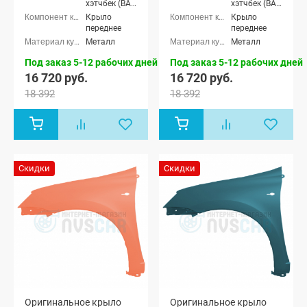
хэтчбек (ВАЗ
хэтчбек (ВАЗ
2192), Лада
2192), Лада
Крыло
Крыло
Калина-2
Калина-2
переднее
переднее
универсал
универсал
Металл
Металл
(ВАЗ 2194),
(ВАЗ 2194),
Лада
Лада
Под заказ 5-12 рабочих дней
Под заказ 5-12 рабочих дней
Калина-2
Калина-2
16 720 руб.
16 720 руб.
Кросс
Кросс
универсал,
универсал,
18 392
18 392
Лада Гранта
Лада Гранта
седан (ВАЗ
седан (ВАЗ
2190), Лада
2190), Лада
Гранта
Гранта
лифтбек
лифтбек
(ВАЗ 2191)
(ВАЗ 2191)
Скидки
Скидки
Оригинальное крыло
Оригинальное крыло