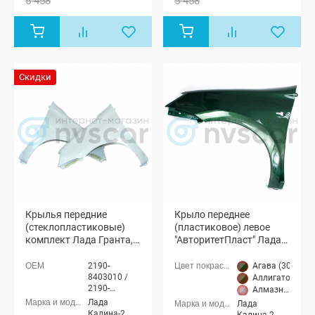
5 458
5 458
лифтбек
лифтбек
(ВАЗ 2191)
(ВАЗ 2191)
Скидки
Крылья передние
Крыло переднее
(стеклопластиковые)
(пластиковое) левое
комплект Лада Гранта,
"АвторитетПласт" Лада
Калина-2
Гранта, Калина-2
(неокрашенные)
(окрашенное)
2190-
Агава (303 зел
8403010 /
Аллигатор (309
2190-
Алмазное сереб
8403011
Апельсин (111
Лада
Лада
Аурум (134 ор
Калина-2