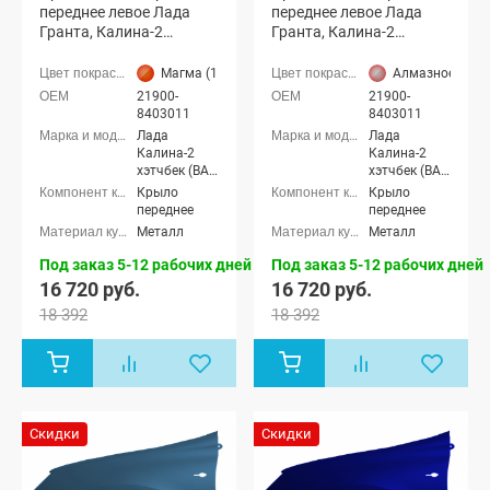
переднее левое Лада
переднее левое Лада
Гранта, Калина-2
Гранта, Калина-2
(Магма 119)
(Алмазное серебро 611)
Магма (119 оранжевый)
Алмазное сереб
21900-
21900-
8403011
8403011
Лада
Лада
Калина-2
Калина-2
хэтчбек (ВАЗ
хэтчбек (ВАЗ
2192), Лада
2192), Лада
Крыло
Крыло
Калина-2
Калина-2
переднее
переднее
универсал
универсал
Металл
Металл
(ВАЗ 2194),
(ВАЗ 2194),
Лада
Лада
Под заказ 5-12 рабочих дней
Под заказ 5-12 рабочих дней
Калина-2
Калина-2
16 720 руб.
16 720 руб.
Кросс
Кросс
универсал,
универсал,
18 392
18 392
Лада Гранта
Лада Гранта
седан (ВАЗ
седан (ВАЗ
2190), Лада
2190), Лада
Гранта
Гранта
лифтбек
лифтбек
(ВАЗ 2191)
(ВАЗ 2191)
Скидки
Скидки