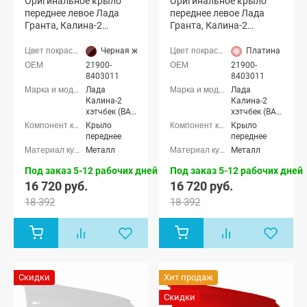
Оригинальное крыло
Оригинальное крыло
переднее левое Лада
переднее левое Лада
Гранта, Калина-2
Гранта, Калина-2
(Черная жемчужина
(Платина 691)
676)
Черная жемчужина (676 черный металлик)
Платина (691 
21900-
21900-
8403011
8403011
Лада
Лада
Калина-2
Калина-2
хэтчбек (ВАЗ
хэтчбек (ВАЗ
2192), Лада
2192), Лада
Крыло
Крыло
Калина-2
Калина-2
переднее
переднее
универсал
универсал
Металл
Металл
(ВАЗ 2194),
(ВАЗ 2194),
Лада
Лада
Под заказ 5-12 рабочих дней
Под заказ 5-12 рабочих дней
Калина-2
Калина-2
16 720 руб.
16 720 руб.
Кросс
Кросс
универсал,
универсал,
18 392
18 392
Лада Гранта
Лада Гранта
седан (ВАЗ
седан (ВАЗ
2190), Лада
2190), Лада
Гранта
Гранта
лифтбек
лифтбек
(ВАЗ 2191)
(ВАЗ 2191)
Скидки
Хит продаж
Скидки