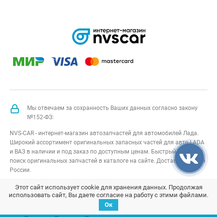
Мы отвечаем за сохранность Ваших данных согласно закону
№152-ФЗ:
NVS-CAR - интернет-магазин автозапчастей для автомобилей Лада.
Широкий ассортимент оригинальных запасных частей для авто LADA
и ВАЗ в наличии и под заказ по доступным ценам. Быстрый подбор и
поиск оригинальных запчастей в каталоге на сайте. Доставка по всей
России.
NVS-CAR
© 2014 –
2026
Все права защищены
карта сайта
;
Этот сайт использует cookie для хранения данных. Продолжая
использовать сайт, Вы даете согласие на работу с этими файлами.
Договор оферта
;
Политика конфиденциальности
Ок