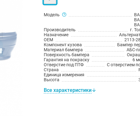
Модель
ВА
ВА
ВА
Производитель
г. Т
Назначение
Альтерна
OEM
2113-2
Компонент кузова
Бампер пе
Материал бампера
АБС-п
Поверхность бампера
Окраш
Гарантия на покраску
6 м
Отверстие под ПТФ
С отверстием п
Страна
Единица измерения
Высота
Все характеристики