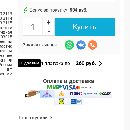
Бонус за покупку:
504 руб.
З 2113
З 2114
+
З 2115
Купить
ольятти
-
тивная
803015
редний
Заказать через:
ластик
енная
есяцев
од ПТФ
1 260 руб.
4 платежа по
Россия
шт
360 мм
Оплата и доставка
Товар купили: 3