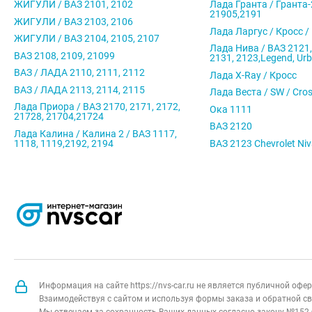
ЖИГУЛИ / ВАЗ 2101, 2102
Лада Гранта / Гранта-
21905,2191
ЖИГУЛИ / ВАЗ 2103, 2106
Лада Ларгус / Кросс /
ЖИГУЛИ / ВАЗ 2104, 2105, 2107
Лада Нива / ВАЗ 2121,
ВАЗ 2108, 2109, 21099
2131, 2123,Legend, Ur
ВАЗ / ЛАДА 2110, 2111, 2112
Лада X-Ray / Кросс
ВАЗ / ЛАДА 2113, 2114, 2115
Лада Веста / SW / Cro
Лада Приора / ВАЗ 2170, 2171, 2172,
Ока 1111
21728, 21704,21724
ВАЗ 2120
Лада Калина / Калина 2 / ВАЗ 1117,
1118, 1119,2192, 2194
ВАЗ 2123 Chevrolet Ni
Информация на сайте https://nvs-car.ru не является публичной оф
Взаимодействуя с сайтом и используя формы заказа и обратной св