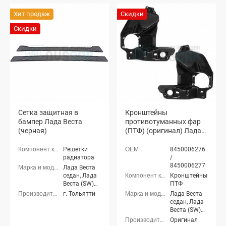
Хит продаж
Скидки
Скидки
Сетка защитная в
Кронштейны
бампер Лада Веста
противотуманных фар
(черная)
(ПТФ) (оригинал) Лада
Веста седан, СВ
универсал (2 шт.)
Решетки
8450006276
радиатора
/
8450006277
Лада Веста
седан, Лада
Кронштейны
Веста (SW)
ПТФ
универсал
г. Тольятти
Лада Веста
седан, Лада
Веста (SW)
универсал
Оригинал