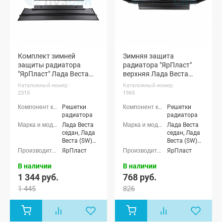
Комплект зимней
Зимняя защита
защиты радиатора
радиатора "ЯрПласт"
"ЯрПласт" Лада Веста
верхняя Лада Веста
(черная шагрень)
(черная шагрень)
Каталожный номер:
Каталожный номер:
2315
1965
Решетки
Решетки
радиатора
радиатора
Лада Веста
Лада Веста
седан, Лада
седан, Лада
Веста (SW)
Веста (SW)
универсал
универсал
ЯрПласт
ЯрПласт
В наличии
В наличии
1 344 руб.
768 руб.
1 445
826