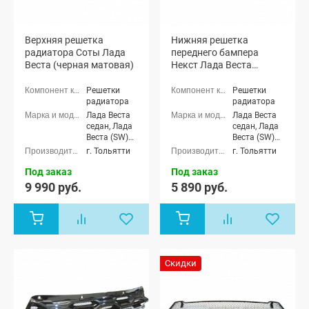
Верхняя решетка
Нижняя решетка
радиатора Соты Лада
переднего бампера
Веста (черная матовая)
Некст Лада Веста
(черный лак)
Решетки
Решетки
радиатора
радиатора
Лада Веста
Лада Веста
седан, Лада
седан, Лада
Веста (SW)
Веста (SW)
универсал
универсал
г. Тольятти
г. Тольятти
Под заказ
Под заказ
9 990 руб.
5 890 руб.
Скидки