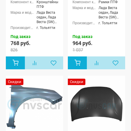
Кронштейны
Рамки ПТФ
ФЛ лифтбек,
ПТФ
Лада Веста
Лада Гранта
Лада Веста
седан, Лада
ФЛ Кросс
седан, Лада
Веста (SW)
универсал,
Веста (SW)
универсал
г. Тольятти
Лада Гранта
универсал
г. Тольятти
ФЛ Спорт,
Лада Гранта
Под заказ
Под заказ
ФЛ Драйв
Актив седан,
768 руб.
964 руб.
Лада Гранта
826
1 037
ФЛ Драйв
Актив
лифтбек,
Лада Ларгус
5 мест, Лада
Ларгус 7
мест, Лада
Скидки
Скидки
Ларгус
Кросс 5
мест, Лада
Ларгус
Кросс 7
мест, Лада
Ларгус FL 5
мест, Лада
Ларгус FL 7
мест, Лада
Ларгус FL