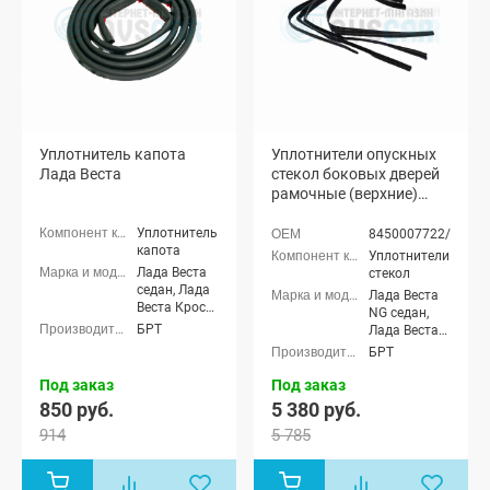
универсал
Уплотнитель капота
Уплотнители опускных
Лада Веста
стекол боковых дверей
рамочные (верхние)
Лада Веста, Веста NG
Уплотнитель
8450007722/23
капота
Уплотнители
Лада Веста
стекол
седан, Лада
Лада Веста
Веста Кросс
NG седан,
седан, Лада
БРТ
Лада Веста
Веста (SW)
NG (SW)
БРТ
универсал,
универсал,
Лада Веста
Лада Веста
Под заказ
Под заказ
(SW) Кросс
седан, Лада
850 руб.
5 380 руб.
универсал
Веста (SW)
914
5 785
универсал