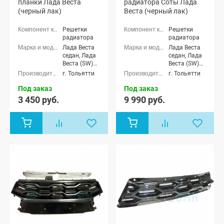
планки Лада Веста
радиатора Соты Лада
(черный лак)
Веста (черный лак)
Решетки
Решетки
радиатора
радиатора
Лада Веста
Лада Веста
седан, Лада
седан, Лада
Веста (SW)
Веста (SW)
универсал
универсал
г. Тольятти
г. Тольятти
Под заказ
Под заказ
3 450 руб.
9 990 руб.