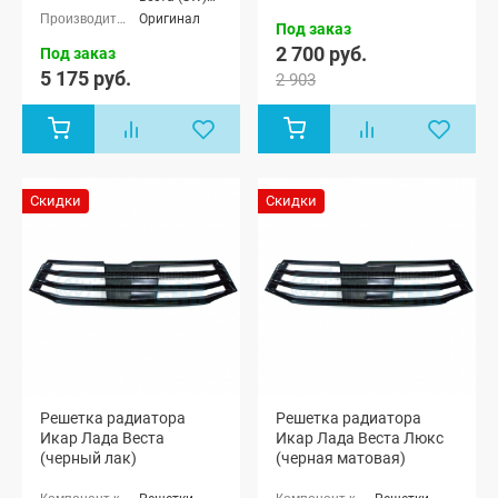
универсал,
Оригинал
Под заказ
Лада Веста
2 700 руб.
(SW) Кросс
Под заказ
универсал
5 175 руб.
2 903
Скидки
Скидки
Решетка радиатора
Решетка радиатора
Икар Лада Веста
Икар Лада Веста Люкс
(черный лак)
(черная матовая)