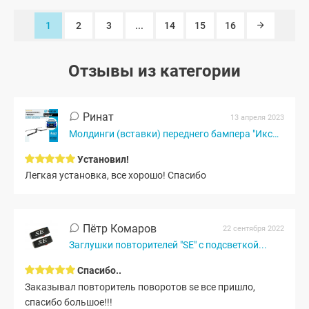
1
2
3
...
14
15
16
Отзывы из категории
Ринат
13 апреля 2023
Молдинги (вставки) переднего бампера "Иксы" (черный...
Установил!
Легкая установка, все хорошо! Спасибо
Пётр Комаров
22 сентября 2022
Заглушки повторителей "SE" с подсветкой...
Спасибо..
Заказывал повторитель поворотов se все пришло,
спасибо большое!!!