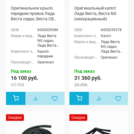
Кросс 5
Оригинальное крыло
Оригинальный капот
мест, Лада
переднее правое Лада
Лада Веста, Веста NG
Ларгус FL
Веста седан, Веста СВ
(неокрашенный)
Кросс 7
мест, Datsun
универсал
On-Do,
(неокрашенное)
8450039386
8450039378
Datsun On-Do
Лада Веста
Капот
Рестайлинг,
NG седан,
Лада Веста
Datsun Mi-Do
Лада Веста
NG седан,
NG (SW)
Крыло
Лада Веста
универсал,
переднее
NG Кросс
Оригинал
Лада Веста
седан, Лада
Оригинал
седан, Лада
Веста NG
Веста (SW)
(SW)
Под заказ
Под заказ
универсал
универсал,
16 100 руб.
31 360 руб.
Лада Веста
17 710
34 496
NG (SW)
Кросс
универсал,
Лада Веста
седан, Лада
Веста Кросс
седан, Лада
Скидки
Скидки
Веста (SW)
универсал,
Лада Веста
(SW) Кросс