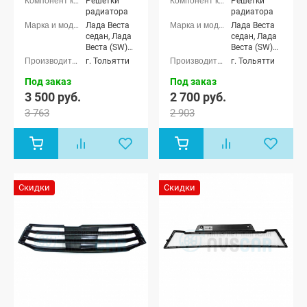
Решетки
Решетки
радиатора
радиатора
Лада Веста
Лада Веста
седан, Лада
седан, Лада
Веста (SW)
Веста (SW)
универсал
универсал
г. Тольятти
г. Тольятти
Под заказ
Под заказ
3 500 руб.
2 700 руб.
3 763
2 903
Скидки
Скидки