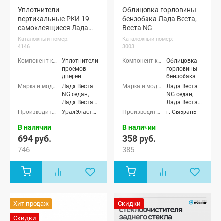
Уплотнители
Облицовка горловины
вертикальные РКИ 19
бензобака Лада Веста,
самоклеящиеся Лада
Веста NG
Гранта, Калина 1-2,
Каталожный номер:
Каталожный номер:
Ларгус, Икс-рей, Веста,
4146
3003
Датсун (2 шт)
Уплотнители
Облицовка
проемов
горловины
дверей
бензобака
Лада Веста
Лада Веста
NG седан,
NG седан,
Лада Веста
Лада Веста
NG Кросс
NG Кросс
УралЭластоТехника
г. Сызрань
седан, Лада
седан, Лада
Веста NG
Веста NG
В наличии
В наличии
(SW)
(SW)
694 руб.
358 руб.
универсал,
универсал,
746
385
Лада Веста
Лада Веста
NG (SW)
NG (SW)
Кросс
Кросс
универсал,
универсал,
Лада Веста
Лада Веста
NG SportLine
NG SportLine
(Спортлайн)
(Спортлайн)
Хит продаж
Скидки
седан, Лада
седан, Лада
Веста седан,
Веста седан,
Скидки
Лада Веста
Лада Веста