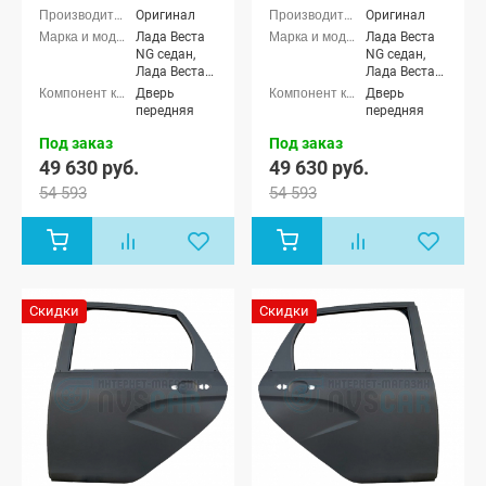
(неокрашенная)
(неокрашенная)
Оригинал
Оригинал
Лада Веста
Лада Веста
NG седан,
NG седан,
Лада Веста
Лада Веста
NG (SW)
NG (SW)
Дверь
Дверь
универсал,
универсал,
передняя
передняя
Лада Веста
Лада Веста
NG SportLine
NG SportLine
Под заказ
Под заказ
(Спортлайн)
(Спортлайн)
49 630 руб.
49 630 руб.
седан, Лада
седан, Лада
54 593
54 593
Веста седан,
Веста седан,
Лада Веста
Лада Веста
(SW)
(SW)
универсал,
универсал,
Лада Веста
Лада Веста
Спорт
Спорт
Скидки
Скидки