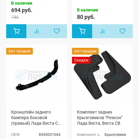
В наличии
универсал,
694 руб.
Лада Веста
В наличии
(SW) Кросс
80 руб.
746
универсал,
Лада Веста
Спорт
Хит продаж
Хит продаж
Скидки
Кронштейн заднего
Комплект задних
бампера боковой
брызговиков "Резкон"
(правый) Лада Веста СВ,
Лада Веста, Веста СВ
СВ Кросс
8450031664
Брызговики