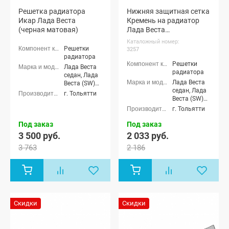
Решетка радиатора
Нижняя защитная сетка
Икар Лада Веста
Кремень на радиатор
(черная матовая)
Лада Веста
(серебристая)
Каталожный номер:
Решетки
3257
радиатора
Решетки
Лада Веста
радиатора
седан, Лада
Лада Веста
Веста (SW)
седан, Лада
универсал
г. Тольятти
Веста (SW)
универсал
г. Тольятти
Под заказ
Под заказ
3 500 руб.
2 033 руб.
3 763
2 186
Скидки
Скидки