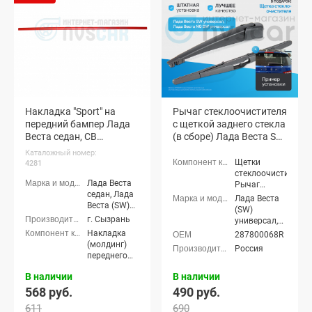
Кросс седан,
Кросс седан,
Лада Веста
Лада Веста
(SW)
(SW)
универсал,
универсал,
Лада Веста
Лада Веста
(SW) Кросс
(SW) Кросс
универсал,
универсал,
Лада Веста
Лада Веста
Спорт, Лада
Спорт
Накладка "Sport" на
Рычаг стеклоочистителя
Икс-рэй,
Лада Икс-
передний бампер Лада
с щеткой заднего стекла
рэй Кросс,
Веста седан, СВ
(в сборе) Лада Веста SW
Лада Калина
универсал (красная)
универсал
Каталожный номер:
универсал
Щетки
4281
(ВАЗ 1117),
стеклоочистителя,
Лада Калина
Лада Веста
Рычаг
седан (ВАЗ
седан, Лада
стеклоочистителя
Лада Веста
1118), Лада
Веста (SW)
с щеткой
(SW)
Калина
универсал
г. Сызрань
универсал,
хэтчбек (ВАЗ
Лада Веста
Накладка
1119), Лада
287800068R
(SW) Кросс
(молдинг)
Калина
Россия
универсал
переднего
Спорт
бампера
хэтчбек,
В наличии
В наличии
Лада
Калина-2
568 руб.
490 руб.
хэтчбек (ВАЗ
611
690
2192), Лада