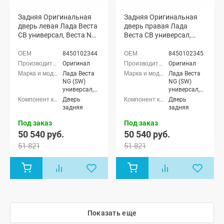
Задняя Оригинальная
Задняя Оригинальная
дверь левая Лада Веста
дверь правая Лада
СВ универсал, Веста NG
Веста СВ универсал,
СВ универсал
Веста NG СВ универсал
(неокрашенная)
(неокрашенная)
8450102344
8450102345
Оригинал
Оригинал
Лада Веста
Лада Веста
NG (SW)
NG (SW)
универсал,
универсал,
Лада Веста
Лада Веста
Дверь
Дверь
(SW)
(SW)
задняя
задняя
универсал
универсал
Под заказ
Под заказ
50 540 руб.
50 540 руб.
51 821
51 821
Показать еще