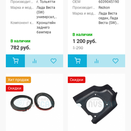
г. Тольятти
6039045190
Лада Веста
Rezkon
(SW)
Лада Веста
универсал,
седан, Лада
Лада Веста
Кронштейн
Веста (SW)
(SW) Кросс
заднего
универсал
универсал
бампера
В наличии
1 200 руб.
В наличии
782 руб.
1 290
Хит продаж
Скидки
Скидки