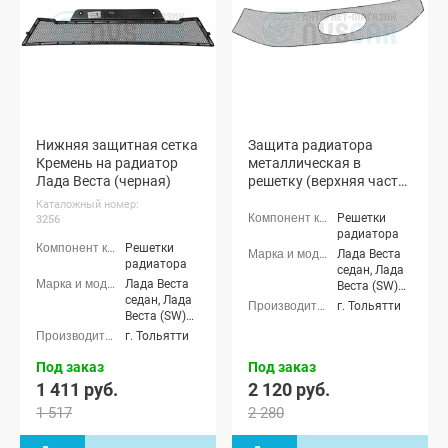
Нижняя защитная сетка
Защита радиатора
Кремень на радиатор
металлическая в
Лада Веста (черная)
решетку (верхняя часть)
Люкс Лада Веста
Каталожный номер:
(черная)
Решетки
3256
радиатора
Решетки
Лада Веста
радиатора
седан, Лада
Лада Веста
Веста (SW)
седан, Лада
универсал
г. Тольятти
Веста (SW)
универсал
г. Тольятти
Под заказ
Под заказ
1 411 руб.
2 120 руб.
1 517
2 280