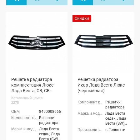
Скидки
Решетка радиатора
Решетка радиатора
комплектация Люкс
Икар Лада Веста Люкс
Лада Веста, СВ, СВ
(черный лак)
Кросс (8450008666)
Каталожный номер:
Решетки
2275
радиатора
8450008666
Лада Веста
Решетки
седан, Лада
радиатора
Веста (SW)
универсал
Лада Веста
г. Тольятти
седан, Лада
Веста (SW)