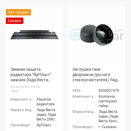
Хит продаж
Скидки
Зимняя защита
Заглушки гаек
радиатора "ЯрПласт"
дворников (рычага
нижняя Лада Веста
стеклоочистителя) Лада
(черная шагрень)
Веста (2 шт)
Каталожный номер:
8200027479
1964
Колпачок
Решетки
(заглушка)
радиатора
гайки
Лада Веста
рычага
Лада Веста
седан, Лада
стеклоочистителя
седан, Лада
Веста (SW)
Веста Кросс
универсал
ЯрПласт
седан, Лада
г. Сызрань
Веста (SW)