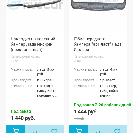
Накладка на передний
Юбка переднего
бампер Лада Икс-рей
бампера "ЯрПласт" Лада
(неокрашенная)
Икс-рей
Каталожный номер:
Каталожный номер:
1772
2003
Лада Икс-
Лада Икс-
рэй
рэй
г. Сызрань
ЯрПласт
Накладка
Сплиттер,
(молдинг)
губа, юбка,
переднего
клыки
бампера
Под заказ 7-20 рабочих дней
1 444 руб.
Под заказ
1 440 руб.
1 553