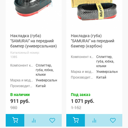
Накладка (губа)
Накладка (губа)
"SAMURAI" на передний
"SAMURAI" на передний
бампер (универсальная)
бампер (карбон)
Каталожный номер:
Сплиттер,
1385
губа, юбка,
Сплиттер,
клыки
губа, юбка,
Универсальные
клыки
Китай
Универсальные
Китай
В наличии
Под заказ
911 руб.
1 071 руб.
980
1 152