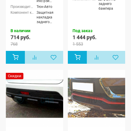
Икс-рэй
заднего
Кросс
Тюн-Авто
бампера
Защитная
накладка
заднего
бампера
В наличии
Под заказ
714 руб.
1 444 руб.
768
1 553
Скидки