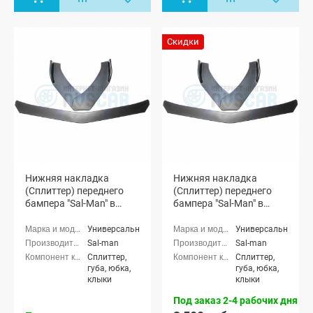
Скидки
Нижняя накладка
Нижняя накладка
(Сплиттер) переднего
(Сплиттер) переднего
бампера "Sal-Man" в
бампера "Sal-Man" в
стиле BMW (черная
стиле BMW (3D карбон)
матовая)
Универсальные
Универсальные
Sal-man
Sal-man
Сплиттер,
Сплиттер,
губа, юбка,
губа, юбка,
клыки
клыки
Под заказ 2-4 рабочих дня