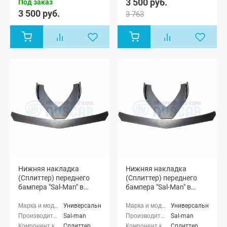
3 500 руб.
Под заказ
3 500 руб.
3 763
Нижняя накладка
Нижняя накладка
(Сплиттер) переднего
(Сплиттер) переднего
бампера "Sal-Man" в
бампера "Sal-Man" в
стиле BMW (текстурный
стиле BMW (черный лак)
3D карбон)
Универсальные
Универсальные
Sal-man
Sal-man
Сплиттер,
Сплиттер,