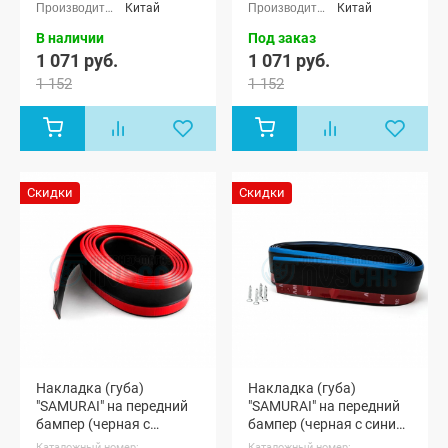
Китай
Китай
В наличии
Под заказ
1 071 руб.
1 071 руб.
1 152
1 152
Скидки
Скидки
Накладка (губа)
Накладка (губа)
"SAMURAI" на передний
"SAMURAI" на передний
бампер (черная с
бампер (черная с синим
красным кантом)
кантом)
Каталожный номер:
Каталожный номер: