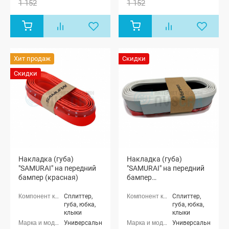
1 152
1 152
Хит продаж
Скидки
Скидки
Накладка (губа)
Накладка (губа)
"SAMURAI" на передний
"SAMURAI" на передний
бампер (красная)
бампер
(светоотражающая)
Сплиттер,
Сплиттер,
губа, юбка,
губа, юбка,
клыки
клыки
Универсальные
Универсальные