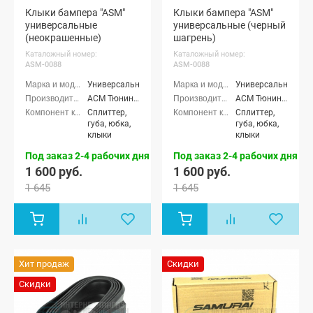
Клыки бампера "ASM"
Клыки бампера "ASM"
универсальные
универсальные (черный
(неокрашенные)
шагрень)
Каталожный номер:
Каталожный номер:
ASM-0088
ASM-0088
Универсальные
Универсальные
АСМ Тюнинг (ASM tuning)
АСМ Тюнинг (ASM tuning)
Сплиттер,
Сплиттер,
губа, юбка,
губа, юбка,
клыки
клыки
Под заказ 2-4 рабочих дня
Под заказ 2-4 рабочих дня
1 600 руб.
1 600 руб.
1 645
1 645
Хит продаж
Скидки
Скидки