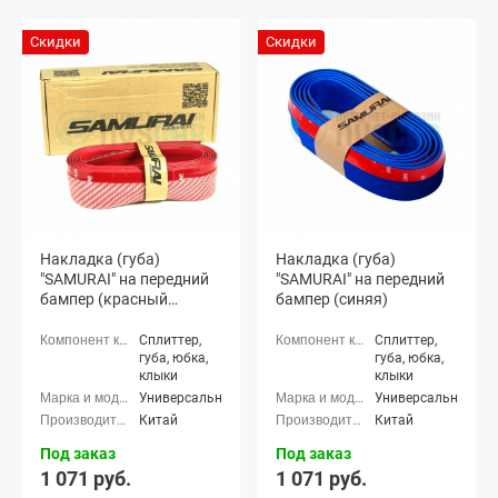
Скидки
Скидки
Накладка (губа)
Накладка (губа)
"SAMURAI" на передний
"SAMURAI" на передний
бампер (красный
бампер (синяя)
карбон)
Сплиттер,
Сплиттер,
губа, юбка,
губа, юбка,
клыки
клыки
Универсальные
Универсальные
Китай
Китай
Под заказ
Под заказ
1 071 руб.
1 071 руб.