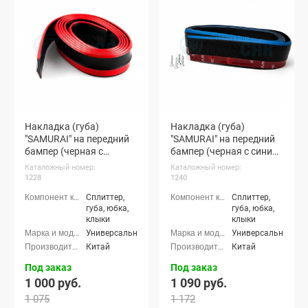
Накладка (губа)
Накладка (губа)
"SAMURAI" на передний
"SAMURAI" на передний
бампер (черная с
бампер (черная с синим
красным кантом)
кантом)
Каталожный номер:
Каталожный номер:
1228
1240
Сплиттер,
Сплиттер,
губа, юбка,
губа, юбка,
клыки
клыки
Универсальные
Универсальные
Китай
Китай
Под заказ
Под заказ
1 000 руб.
1 090 руб.
1 075
1 172