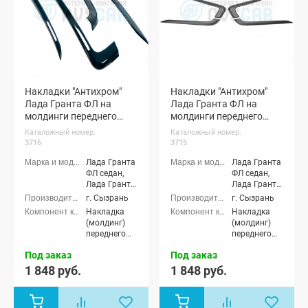
Накладки "Антихром"
Накладки "Антихром"
Лада Гранта ФЛ на
Лада Гранта ФЛ на
молдинги переднего
молдинги переднего
бампера (черный лак)
бампера (черный
Каталожный номер:
Каталожный номер:
матовый)
3716
3715
Лада Гранта
Лада Гранта
ФЛ седан,
ФЛ седан,
Лада Гранта
Лада Гранта
ФЛ хэтчбек,
ФЛ хэтчбек,
г. Сызрань
г. Сызрань
Лада Гранта
Лада Гранта
Накладка
Накладка
ФЛ
ФЛ
(молдинг)
(молдинг)
универсал,
универсал,
переднего
переднего
Лада Гранта
Лада Гранта
бампера
бампера
ФЛ лифтбек,
ФЛ лифтбек,
Под заказ
Под заказ
Лада Гранта
Лада Гранта
1 848 руб.
1 848 руб.
ФЛ Спорт,
ФЛ Спорт,
Лада Гранта
Лада Гранта
ФЛ Драйв
ФЛ Драйв
Актив седан,
Актив седан,