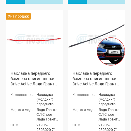
Лада Гранта
Лада Гранта
ФЛ Драйв
ФЛ Драйв
Актив
Актив
Хит продаж
лифтбек
лифтбек
Накладка переднего
Накладка переднего
бампера оригинальная
бампера оригинальная
Drive Active Лада Гранта
Drive Active Лада Гранта
ФЛ (красная)
ФЛ (неокрашенная)
Накладка
Накладка
(молдинг)
(молдинг)
переднего
переднего
бампера
бампера
Лада Гранта
Лада Гранта
ФЛ Спорт,
ФЛ Спорт,
Лада Гранта
Лада Гранта
ФЛ Драйв
ФЛ Драйв
21905-
21905-
Актив седан,
Актив седан,
2803020-71
2803020-71