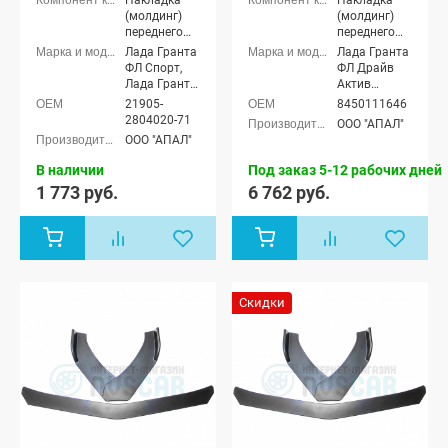
(молдинг)
(молдинг)
переднего
переднего
бампера,
бампера
Лада Гранта
Лада Гранта
Накладка
ФЛ Спорт,
ФЛ Драйв
(молдинг)
Лада Гранта
Актив
заднего
ФЛ Драйв
лифтбек
21905-
8450111646
бампера
Актив седан
2804020-71
ООО "АПАЛ"
ООО "АПАЛ"
В наличии
Под заказ 5-12 рабочих дней
1 773 руб.
6 762 руб.
Скидки