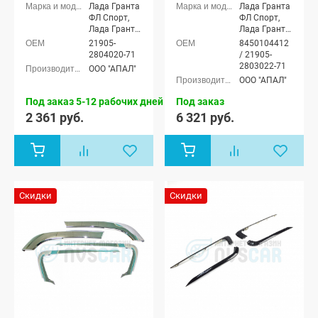
бампера,
бампера
Лада Гранта
Лада Гранта
Накладка
ФЛ Спорт,
ФЛ Спорт,
(молдинг)
Лада Гранта
Лада Гранта
заднего
ФЛ Драйв
ФЛ Драйв
21905-
8450104412
бампера
Актив седан
Актив седан
2804020-71
/ 21905-
2803022-71
ООО "АПАЛ"
ООО "АПАЛ"
Под заказ 5-12 рабочих дней
Под заказ
2 361 руб.
6 321 руб.
Скидки
Скидки