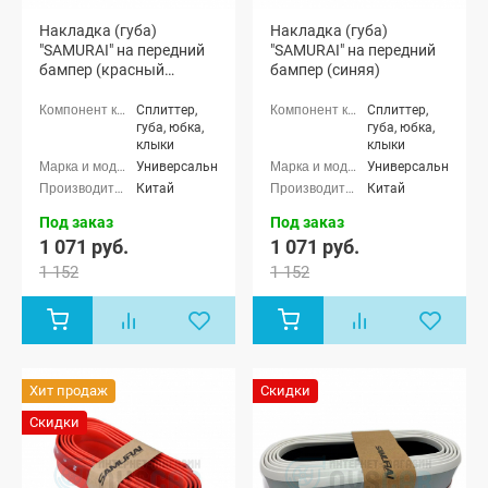
Накладка (губа)
Накладка (губа)
"SAMURAI" на передний
"SAMURAI" на передний
бампер (красный
бампер (синяя)
карбон)
Сплиттер,
Сплиттер,
губа, юбка,
губа, юбка,
клыки
клыки
Универсальные
Универсальные
Китай
Китай
Под заказ
Под заказ
1 071 руб.
1 071 руб.
1 152
1 152
Хит продаж
Скидки
Скидки