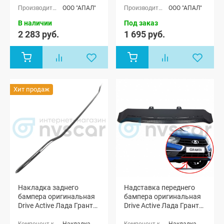
Лада Гранта
Лада Гранта
ООО "АПАЛ"
ООО "АПАЛ"
ФЛ Драйв
ФЛ Драйв
Актив
Актив
В наличии
Под заказ
лифтбек
лифтбек
2 283 руб.
1 695 руб.
Хит продаж
Накладка заднего
Надставка переднего
бампера оригинальная
бампера оригинальная
Drive Active Лада Гранта
Drive Active Лада Гранта
ФЛ (неокрашенная)
ФЛ лифтбек
(неокрашенная)
Накладка
Накладка