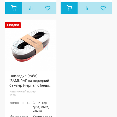
Скидки
Накладка (губа)
"SAMURAI" на передний
бампер (черная с белым
кантом)
Каталожный номер:
1239
Сплиттер,
губа, юбка,
клыки
Универсальные