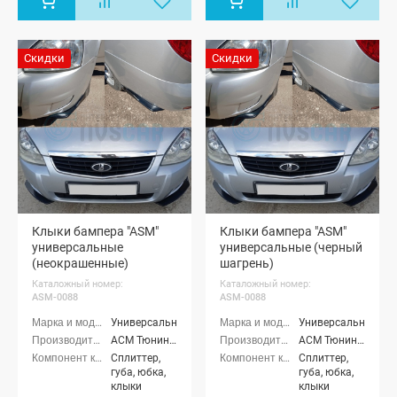
Скидки
Скидки
Клыки бампера "ASM"
Клыки бампера "ASM"
универсальные
универсальные (черный
(неокрашенные)
шагрень)
Каталожный номер:
Каталожный номер:
ASM-0088
ASM-0088
Универсальные
Универсальные
АСМ Тюнинг (ASM tuning)
АСМ Тюнинг (ASM tuning)
Сплиттер,
Сплиттер,
губа, юбка,
губа, юбка,
клыки
клыки