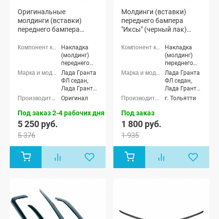
Оригинальные
Молдинги (вставки)
молдинги (вставки)
переднего бампера
переднего бампера
"Иксы" (черный лак)
"Иксы" (хром) Лада
Лада Гранта ФЛ (4 шт.)
Гранта ФЛ (4 шт.)
Накладка
Накладка
(молдинг)
(молдинг)
переднего
переднего
бампера
бампера
Лада Гранта
Лада Гранта
ФЛ седан,
ФЛ седан,
Лада Гранта
Лада Гранта
ФЛ хэтчбек,
ФЛ хэтчбек,
Оригинал
г. Тольятти
Лада Гранта
Лада Гранта
ФЛ
ФЛ
Под заказ 2-4 рабочих дня
Под заказ
универсал,
универсал,
5 250 руб.
1 800 руб.
Лада Гранта
Лада Гранта
5 376
1 935
ФЛ лифтбек,
ФЛ лифтбек,
Лада Гранта
Лада Гранта
ФЛ Спорт,
ФЛ Спорт,
Лада Гранта
Лада Гранта
ФЛ Драйв
ФЛ Драйв
Актив седан,
Актив седан,
Лада Гранта
Лада Гранта
ФЛ Драйв
ФЛ Драйв
Актив
Актив
лифтбек
лифтбек