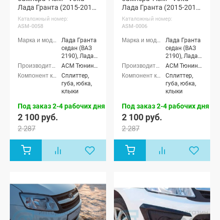
Лада Гранта (2015-2018)
Лада Гранта (2015-2018)
(неокрашенный)
(черная шагрень)
Каталожный номер:
Каталожный номер:
ASM-0058
ASM-0006
Лада Гранта
Лада Гранта
седан (ВАЗ
седан (ВАЗ
2190), Лада
2190), Лада
Гранта
Гранта
АСМ Тюнинг (ASM tuning)
АСМ Тюнинг (ASM tuning)
лифтбек
лифтбек
Сплиттер,
Сплиттер,
(ВАЗ 2191)
(ВАЗ 2191)
губа, юбка,
губа, юбка,
клыки
клыки
Под заказ 2-4 рабочих дня
Под заказ 2-4 рабочих дня
2 100 руб.
2 100 руб.
2 287
2 287