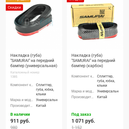
Скидки
Накладка (губа)
Накладка (губа)
"SAMURAI" на передний
"SAMURAI" на передний
бампер (универсальная)
бампер (карбон)
Каталожный номер:
Сплиттер,
1385
губа, юбка,
Сплиттер,
клыки
губа, юбка,
Универсальные
клыки
Китай
Универсальные
Китай
В наличии
Под заказ
911 руб.
1 071 руб.
980
1 152