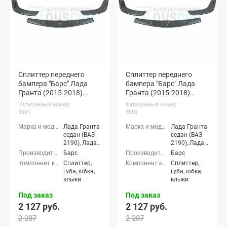
Сплиттер переднего
Сплиттер переднего
бампера "Барс" Лада
бампера "Барс" Лада
Гранта (2015-2018)
Гранта (2015-2018)
(неокрашенный)
(черная шагрень)
Каталожный номер:
Каталожный номер:
3591
3592
Лада Гранта
Лада Гранта
седан (ВАЗ
седан (ВАЗ
2190), Лада
2190), Лада
Гранта
Гранта
Барс
Барс
лифтбек
лифтбек
Сплиттер,
Сплиттер,
(ВАЗ 2191)
(ВАЗ 2191)
губа, юбка,
губа, юбка,
клыки
клыки
Под заказ
Под заказ
2 127 руб.
2 127 руб.
2 287
2 287