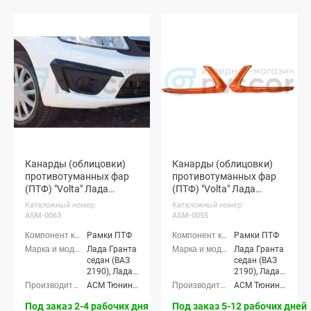
Канарды (облицовки)
Канарды (облицовки)
противотуманных фар
противотуманных фар
(ПТФ) "Volta" Лада
(ПТФ) "Volta" Лада
Гранта (черная
Гранта (окрашенные)
Каталожный номер:
Каталожный номер:
шагрень)
ASM-0063
ASM-0055
Рамки ПТФ
Рамки ПТФ
Лада Гранта
Лада Гранта
седан (ВАЗ
седан (ВАЗ
2190), Лада
2190), Лада
Гранта
Гранта
АСМ Тюнинг (ASM tuning)
АСМ Тюнинг (ASM tuning)
лифтбек
лифтбек
(ВАЗ 2191)
(ВАЗ 2191)
Под заказ 2-4 рабочих дня
Под заказ 5-12 рабочих дней