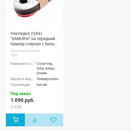
Накладка (губа)
"SAMURAI" на передний
бампер (черная с белым
кантом)
Каталожный номер:
1239
Сплиттер,
губа, юбка,
клыки
Универсальные
Китай
Под заказ
1 090 руб.
1 172