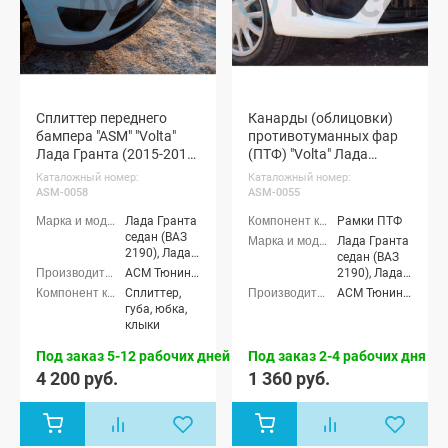
Сплиттер переднего
Канарды (облицовки)
бампера "ASM" "Volta"
противотуманных фар
Лада Гранта (2015-2018)
(ПТФ) "Volta" Лада
(окрашенный)
Гранта (неокрашенные)
Каталожный номер:
Каталожный номер:
ASM-0058
ASM-0055
Лада Гранта
Рамки ПТФ
седан (ВАЗ
Лада Гранта
2190), Лада
седан (ВАЗ
Гранта
АСМ Тюнинг (ASM tuning)
2190), Лада
лифтбек
Гранта
Сплиттер,
АСМ Тюнинг (ASM tuning)
(ВАЗ 2191)
лифтбек
губа, юбка,
(ВАЗ 2191)
клыки
Под заказ 5-12 рабочих дней
Под заказ 2-4 рабочих дня
4 200 руб.
1 360 руб.