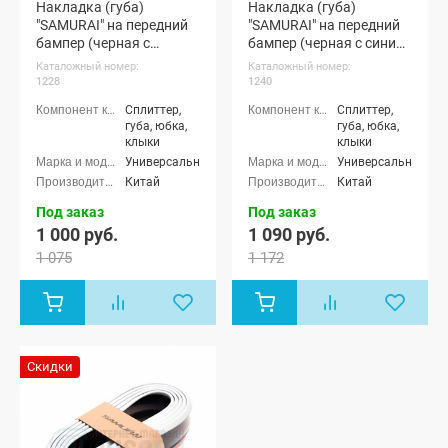
Накладка (губа)
Накладка (губа)
"SAMURAI" на передний
"SAMURAI" на передний
бампер (черная с
бампер (черная с синим
красным кантом)
кантом)
Каталожный номер:
Каталожный номер:
1228
1240
Сплиттер,
Сплиттер,
губа, юбка,
губа, юбка,
клыки
клыки
Универсальные
Универсальные
Китай
Китай
Под заказ
Под заказ
1 000 руб.
1 090 руб.
1 075
1 172
Скидки