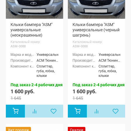
Клыки бампера "ASM"
Клыки бампера "ASM"
универсальные
универсальные (черный
(неокрашенные)
шагрень)
Каталожный номер:
Каталожный номер:
ASM-0088
ASM-0088
Универсальные
Универсальные
АСМ Тюнинг (ASM tuning)
АСМ Тюнинг (ASM tuning)
Сплиттер,
Сплиттер,
губа, юбка,
губа, юбка,
клыки
клыки
Под заказ 2-4 рабочих дня
Под заказ 2-4 рабочих дня
1 600 руб.
1 600 руб.
1 645
1 645
Хит продаж
Скидки