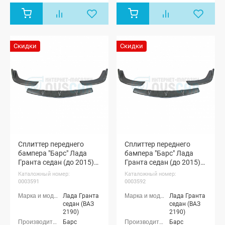
Скидки
Скидки
Сплиттер переднего
Сплиттер переднего
бампера "Барс" Лада
бампера "Барс" Лада
Гранта седан (до 2015)
Гранта седан (до 2015)
(неокрашенный)
(черная шагрень)
Каталожный номер:
Каталожный номер:
0003591
0003592
Лада Гранта
Лада Гранта
седан (ВАЗ
седан (ВАЗ
2190)
2190)
Барс
Барс