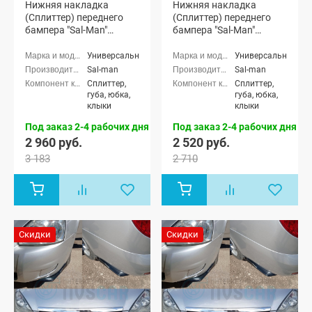
Нижняя накладка
Нижняя накладка
(Сплиттер) переднего
(Сплиттер) переднего
бампера "Sal-Man"
бампера "Sal-Man"
(черная матовая)
(черная глянцевая)
Универсальные
Универсальные
Sal-man
Sal-man
Сплиттер,
Сплиттер,
губа, юбка,
губа, юбка,
клыки
клыки
Под заказ 2-4 рабочих дня
Под заказ 2-4 рабочих дня
2 960 руб.
2 520 руб.
3 183
2 710
Скидки
Скидки