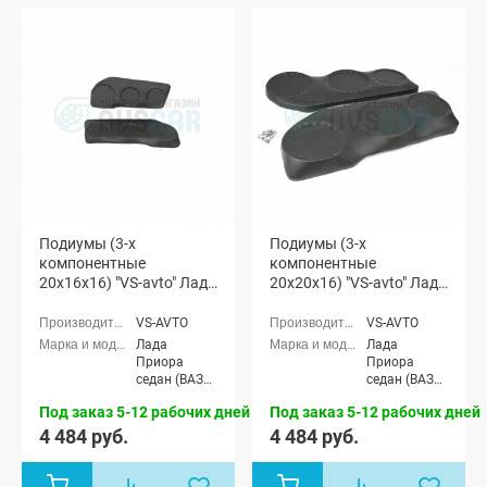
Подиумы (3-х
Подиумы (3-х
компонентные
компонентные
20x16x16) "VS-avto" Лада
20x20x16) "VS-avto" Лада
Приора
Приора
VS-AVTO
VS-AVTO
Лада
Лада
Приора
Приора
седан (ВАЗ
седан (ВАЗ
2170), Лада
2170), Лада
Под заказ 5-12 рабочих дней
Под заказ 5-12 рабочих дней
Приора
Приора
универсал
универсал
4 484 руб.
4 484 руб.
(ВАЗ 2171),
(ВАЗ 2171),
Лада
Лада
Приора
Приора