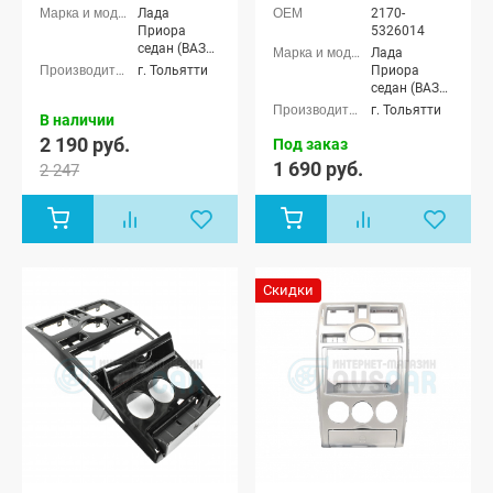
Лада
2170-
Приора
5326014
седан (ВАЗ
Лада
2170), Лада
г. Тольятти
Приора
Приора
седан (ВАЗ
универсал
2170), Лада
г. Тольятти
В наличии
(ВАЗ 2171),
Приора
Лада
2 190 руб.
универсал
Под заказ
Приора
(ВАЗ 2171),
1 690 руб.
2 247
хэтчбек (ВАЗ
Лада
2172), Лада
Приора
Приора купэ
хэтчбек (ВАЗ
(ВАЗ 21728)
2172), Лада
Приора купэ
(ВАЗ 21728)
Скидки