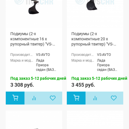
Подиумы (2-х
Подиумы (2-х
компонентные 16 x
компонентные 20 x
рупорный твитер) "VS-
рупорный твитер) "VS-
avto" Лада Приора
avto" Лада Приора
VS-AVTO
VS-AVTO
Лада
Лада
Приора
Приора
седан (ВАЗ
седан (ВАЗ
2170), Лада
2170), Лада
Под заказ 5-12 рабочих дней
Под заказ 5-12 рабочих дней
Приора
Приора
универсал
универсал
3 308 руб.
3 455 руб.
(ВАЗ 2171),
(ВАЗ 2171),
Лада
Лада
Приора
Приора
хэтчбек (ВАЗ
хэтчбек (ВАЗ
2172)
2172)