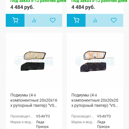
Под заказ 5-12 рабочих дней
Под заказ 5-12 рабочих дней
Приора
Приора
универсал
универсал
4 484 руб.
4 484 руб.
(ВАЗ 2171),
(ВАЗ 2171),
Лада
Лада
Приора
Приора
хэтчбек (ВАЗ
хэтчбек (ВАЗ
2172)
2172)
Подиумы (4-х
Подиумы (4-х
компонентные 20x20x16
компонентные 20x20x20
x рупорный твитер) "VS-
x рупорный твитер) "VS-
avto" Лада Приора
avto" Лада Приора
VS-AVTO
VS-AVTO
Лада
Лада
Приора
Приора