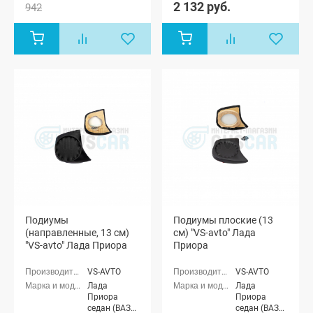
Приора
2 132 руб.
942
Лада
хэтчбек (ВАЗ
Приора
2172)
хэтчбек (ВАЗ
2172), Лада
Приора купэ
(ВАЗ 21728),
Лада
Приора-2
седан (ВАЗ
21704), Лада
Приора-2
хэтчбек (ВАЗ
21724)
Подиумы
Подиумы плоские (13
(направленные, 13 см)
см) "VS-avto" Лада
"VS-avto" Лада Приора
Приора
VS-AVTO
VS-AVTO
Лада
Лада
Приора
Приора
седан (ВАЗ
седан (ВАЗ