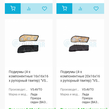
(ВАЗ 2171),
(ВАЗ 2171),
Лада
Лада
Приора
Приора
хэтчбек (ВАЗ
хэтчбек (ВАЗ
2172)
2172)
Подиумы (4-х
Подиумы (4-х
компонентные 16x16x16
компонентные 20x16x16
x рупорный твитер) "VS-
x рупорный твитер) "VS-
avto" Лада Приора
avto" Лада Приора
VS-AVTO
VS-AVTO
Лада
Лада
Приора
Приора
седан (ВАЗ
седан (ВАЗ
2170), Лада
2170), Лада