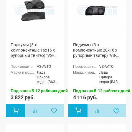
Подиумы (3-х
Подиумы (3-х
компонентные 16x16 x
компонентные 20x16 x
рупорный твитер) "VS-
рупорный твитер) "VS-
avto" Лада Приора
avto" Лада Приора
VS-AVTO
VS-AVTO
Лада
Лада
Приора
Приора
седан (ВАЗ
седан (ВАЗ
2170), Лада
2170), Лада
Под заказ 5-12 рабочих дней
Под заказ 5-12 рабочих дней
Приора
Приора
универсал
универсал
3 822 руб.
4 116 руб.
(ВАЗ 2171),
(ВАЗ 2171),
Лада
Лада
Приора
Приора
хэтчбек (ВАЗ
хэтчбек (ВАЗ
2172)
2172)