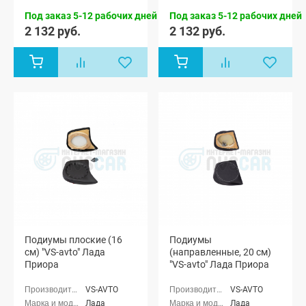
2170), Лада
2170), Лада
Под заказ 5-12 рабочих дней
Под заказ 5-12 рабочих дней
Приора
Приора
универсал
универсал
2 132 руб.
2 132 руб.
(ВАЗ 2171),
(ВАЗ 2171),
Лада
Лада
Приора
Приора
хэтчбек (ВАЗ
хэтчбек (ВАЗ
2172)
2172)
Подиумы плоские (16
Подиумы
см) "VS-avto" Лада
(направленные, 20 см)
Приора
"VS-avto" Лада Приора
VS-AVTO
VS-AVTO
Лада
Лада