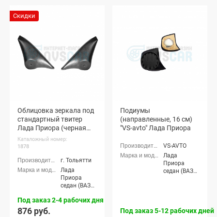
(ВАЗ 21728),
Приора-2
Лада
седан (ВАЗ
Скидки
Приора-2
21704), Лада
седан (ВАЗ
Приора-2
21704), Лада
хэтчбек (ВАЗ
Приора-2
21724)
хэтчбек (ВАЗ
21724)
Облицовка зеркала под
Подиумы
стандартный твитер
(направленные, 16 см)
Лада Приора (черная
"VS-avto" Лада Приора
шагрень) (pg1878)
Каталожный номер:
VS-AVTO
1878
Лада
г. Тольятти
Приора
Лада
седан (ВАЗ
Приора
2170), Лада
седан (ВАЗ
Приора
2170), Лада
универсал
Под заказ 2-4 рабочих дня
Приора
(ВАЗ 2171),
универсал
876 руб.
Лада
Под заказ 5-12 рабочих дней
(ВАЗ 2171),