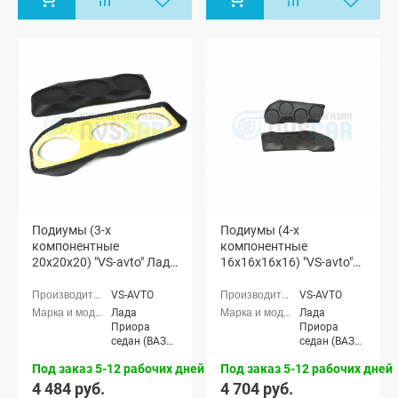
хэтчбек (ВАЗ
хэтчбек (ВАЗ
2172)
2172)
Подиумы (3-х
Подиумы (4-х
компонентные
компонентные
20x20x20) "VS-avto" Лада
16x16x16x16) "VS-avto"
Приора
Лада Приора
VS-AVTO
VS-AVTO
Лада
Лада
Приора
Приора
седан (ВАЗ
седан (ВАЗ
2170), Лада
2170), Лада
Под заказ 5-12 рабочих дней
Под заказ 5-12 рабочих дней
Приора
Приора
универсал
универсал
4 484 руб.
4 704 руб.