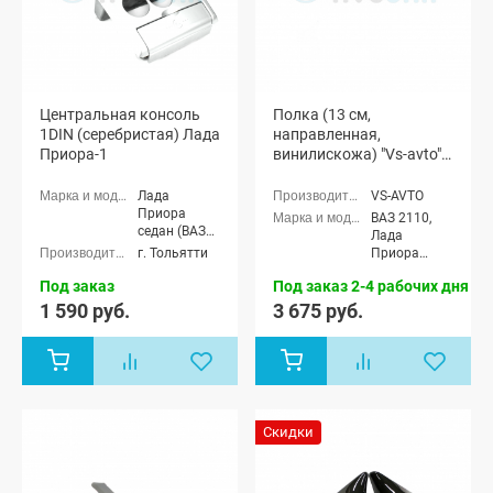
Центральная консоль
Полка (13 см,
1DIN (серебристая) Лада
направленная,
Приора-1
винилискожа) "Vs-avto"
ВАЗ 2110, Лада Приора
(седан)
Лада
VS-AVTO
Приора
ВАЗ 2110,
седан (ВАЗ
Лада
2170), Лада
г. Тольятти
Приора
Приора
седан (ВАЗ
универсал
Под заказ
Под заказ 2-4 рабочих дня
2170)
(ВАЗ 2171),
1 590 руб.
3 675 руб.
Лада
Приора
хэтчбек (ВАЗ
2172), Лада
Приора купэ
(ВАЗ 21728)
Скидки