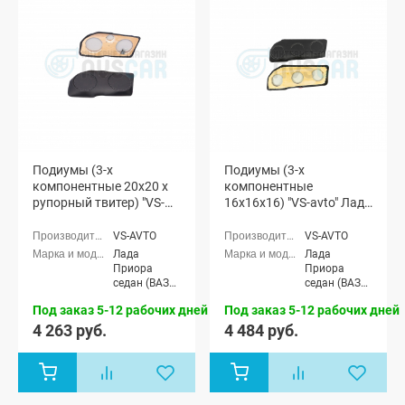
Подиумы (3-х
Подиумы (3-х
компонентные 20x20 x
компонентные
рупорный твитер) "VS-
16x16x16) "VS-avto" Лада
avto" Лада Приора
Приора
VS-AVTO
VS-AVTO
Лада
Лада
Приора
Приора
седан (ВАЗ
седан (ВАЗ
2170), Лада
2170), Лада
Под заказ 5-12 рабочих дней
Под заказ 5-12 рабочих дней
Приора
Приора
универсал
универсал
4 263 руб.
4 484 руб.
(ВАЗ 2171),
(ВАЗ 2171),
Лада
Лада
Приора
Приора
хэтчбек (ВАЗ
хэтчбек (ВАЗ
2172)
2172)