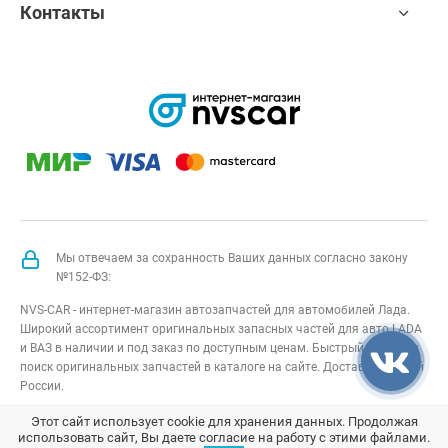
Контакты
Мы отвечаем за сохранность Ваших данных согласно закону
№152-ФЗ:
NVS-CAR - интернет-магазин автозапчастей для автомобилей Лада.
Широкий ассортимент оригинальных запасных частей для авто LADA
и ВАЗ в наличии и под заказ по доступным ценам. Быстрый подбор и
поиск оригинальных запчастей в каталоге на сайте. Доставка по всей
России.
NVS-CAR
© 2014 –
2026
Все права защищены
карта сайта
;
Этот сайт использует cookie для хранения данных. Продолжая
использовать сайт, Вы даете согласие на работу с этими файлами.
Договор оферта
;
Политика конфиденциальности