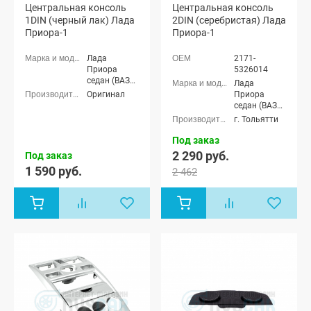
Центральная консоль
Центральная консоль
1DIN (черный лак) Лада
2DIN (серебристая) Лада
Приора-1
Приора-1
Лада
2171-
Приора
5326014
седан (ВАЗ
Лада
2170), Лада
Оригинал
Приора
Приора
седан (ВАЗ
универсал
2170), Лада
г. Тольятти
(ВАЗ 2171),
Приора
Лада
универсал
Под заказ
Приора
(ВАЗ 2171),
2 290 руб.
Под заказ
хэтчбек (ВАЗ
Лада
1 590 руб.
2172), Лада
2 462
Приора
Приора купэ
хэтчбек (ВАЗ
(ВАЗ 21728)
2172), Лада
Приора купэ
(ВАЗ 21728)