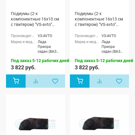
Подиумы (2-х
Подиумы (2-х
компонентные 16x10 см
компонентные 16x13 см
с твитером) "VS-avto"
с твитером) "VS-avto"
Лада Приора
Лада Приора
VS-AVTO
VS-AVTO
Лада
Лада
Приора
Приора
седан (ВАЗ
седан (ВАЗ
2170), Лада
2170), Лада
Под заказ 5-12 рабочих дней
Под заказ 5-12 рабочих дней
Приора
Приора
универсал
универсал
3 822 руб.
3 822 руб.
(ВАЗ 2171),
(ВАЗ 2171),
Лада
Лада
Приора
Приора
хэтчбек (ВАЗ
хэтчбек (ВАЗ
2172)
2172)