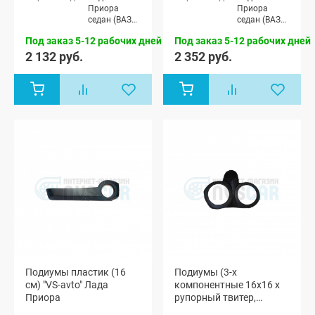
Приора
Приора
седан (ВАЗ
седан (ВАЗ
2170), Лада
2170), Лада
Под заказ 5-12 рабочих дней
Под заказ 5-12 рабочих дней
Приора
Приора
универсал
универсал
2 132 руб.
2 352 руб.
(ВАЗ 2171),
(ВАЗ 2171),
Лада
Лада
Приора
Приора
хэтчбек (ВАЗ
хэтчбек (ВАЗ
2172)
2172)
Подиумы пластик (16
Подиумы (3-х
см) "VS-avto" Лада
компонентные 16x16 x
Приора
рупорный твитер,
пластик) "VS-avto" Лада