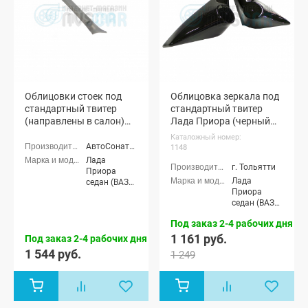
Облицовки стоек под
Облицовка зеркала под
стандартный твитер
стандартный твитер
(направлены в салон)
Лада Приора (черный
"АвтоСоната" Лада
лак) (pg1148)
Каталожный номер:
Приора (серые)
АвтоСоната г. Тольятти
1148
Лада
г. Тольятти
Приора
Лада
седан (ВАЗ
Приора
2170), Лада
седан (ВАЗ
Приора
2170), Лада
универсал
Под заказ 2-4 рабочих дня
Приора
(ВАЗ 2171),
универсал
1 161 руб.
Лада
Под заказ 2-4 рабочих дня
(ВАЗ 2171),
Приора
1 544 руб.
1 249
Лада
хэтчбек (ВАЗ
Приора
2172), Лада
хэтчбек (ВАЗ
Приора купэ
2172), Лада
(ВАЗ 21728),
Приора купэ
Лада