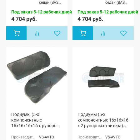
седан (ВАЗ
седан (ВАЗ
2170), Лада
2170), Лада
Под заказ 5-12 рабочих дней
Под заказ 5-12 рабочих дней
Приора
Приора
универсал
универсал
4 704 руб.
4 704 руб.
(ВАЗ 2171),
(ВАЗ 2171),
Лада
Лада
Приора
Приора
хэтчбек (ВАЗ
хэтчбек (ВАЗ
2172)
2172)
Подиумы (5-х
Подиумы (5-х
компонентные
компонентные 16x16x16
16x16x16x16 x рупорный
x 2 рупорных твитера)
твитер) "VS-avto" Лада
"VS-avto" Лада Приора
Приора
VS-AVTO
VS-AVTO