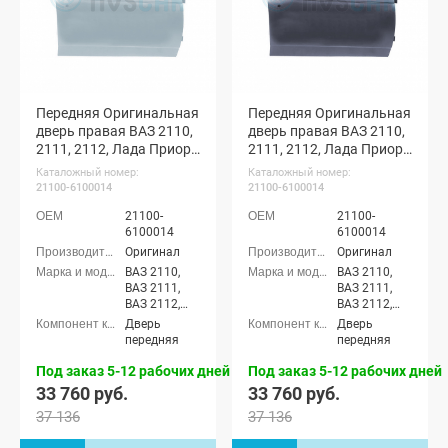
Передняя Оригинальная
Передняя Оригинальная
дверь правая ВАЗ 2110,
дверь правая ВАЗ 2110,
2111, 2112, Лада Приора
2111, 2112, Лада Приора
(Альтаир 660)
(Викинг 655)
Каталожный номер:
Каталожный номер:
21100-6100014
21100-6100014
21100-
21100-
6100014
6100014
Оригинал
Оригинал
ВАЗ 2110,
ВАЗ 2110,
ВАЗ 2111,
ВАЗ 2111,
ВАЗ 2112,
ВАЗ 2112,
Лада
Лада
Дверь
Дверь
Приора
Приора
передняя
передняя
седан (ВАЗ
седан (ВАЗ
2170), Лада
2170), Лада
Под заказ 5-12 рабочих дней
Под заказ 5-12 рабочих дней
Приора
Приора
33 760 руб.
33 760 руб.
универсал
универсал
37 136
37 136
(ВАЗ 2171),
(ВАЗ 2171),
Лада
Лада