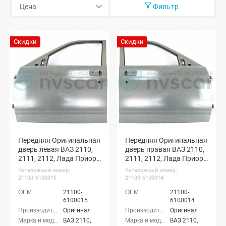
Фильтр
Скидки
Скидки
Передняя Оригинальная
Передняя Оригинальная
дверь левая ВАЗ 2110,
дверь правая ВАЗ 2110,
2111, 2112, Лада Приора
2111, 2112, Лада Приора
(неокрашенная)
(неокрашенная)
Каталожный номер:
Каталожный номер:
21100-6100015
21100-6100014
21100-
21100-
6100015
6100014
Оригинал
Оригинал
ВАЗ 2110,
ВАЗ 2110,