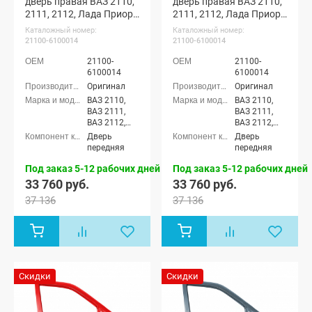
дверь правая ВАЗ 2110,
дверь правая ВАЗ 2110,
2111, 2112, Лада Приора
2111, 2112, Лада Приора
(Кориандр 790)
(Кварц 630)
Каталожный номер:
Каталожный номер:
21100-6100014
21100-6100014
21100-
21100-
6100014
6100014
Оригинал
Оригинал
ВАЗ 2110,
ВАЗ 2110,
ВАЗ 2111,
ВАЗ 2111,
ВАЗ 2112,
ВАЗ 2112,
Лада
Лада
Дверь
Дверь
Приора
Приора
передняя
передняя
седан (ВАЗ
седан (ВАЗ
2170), Лада
2170), Лада
Под заказ 5-12 рабочих дней
Под заказ 5-12 рабочих дней
Приора
Приора
33 760 руб.
33 760 руб.
универсал
универсал
37 136
37 136
(ВАЗ 2171),
(ВАЗ 2171),
Лада
Лада
Приора
Приора
хэтчбек (ВАЗ
хэтчбек (ВАЗ
2172), Лада
2172), Лада
Приора-2
Приора-2
седан (ВАЗ
седан (ВАЗ
Скидки
Скидки
21704), Лада
21704), Лада
Приора-2
Приора-2
хэтчбек (ВАЗ
хэтчбек (ВАЗ
21724)
21724)