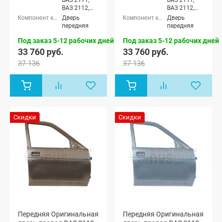
ВАЗ 2112,
ВАЗ 2112,
Лада
Лада
Дверь
Дверь
Приора
Приора
передняя
передняя
седан (ВАЗ
седан (ВАЗ
2170), Лада
2170), Лада
Под заказ 5-12 рабочих дней
Под заказ 5-12 рабочих дней
Приора
Приора
33 760 руб.
33 760 руб.
универсал
универсал
37 136
37 136
(ВАЗ 2171),
(ВАЗ 2171),
Лада
Лада
Приора
Приора
хэтчбек (ВАЗ
хэтчбек (ВАЗ
2172), Лада
2172), Лада
Приора-2
Приора-2
седан (ВАЗ
седан (ВАЗ
Скидки
Скидки
21704), Лада
21704), Лада
Приора-2
Приора-2
хэтчбек (ВАЗ
хэтчбек (ВАЗ
21724)
21724)
Передняя Оригинальная
Передняя Оригинальная