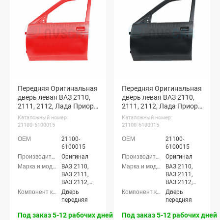
Приора-2
Приора-2
хэтчбек (ВАЗ
хэтчбек (ВАЗ
21724)
21724)
Передняя Оригинальная
Передняя Оригинальная
дверь левая ВАЗ 2110,
дверь левая ВАЗ 2110,
2111, 2112, Лада Приора
2111, 2112, Лада Приора
(Кубок 171)
(Космос 665)
Каталожный номер:
Каталожный номер:
21100-6100015
21100-6100015
21100-
21100-
6100015
6100015
Оригинал
Оригинал
ВАЗ 2110,
ВАЗ 2110,
ВАЗ 2111,
ВАЗ 2111,
ВАЗ 2112,
ВАЗ 2112,
Лада
Лада
Дверь
Дверь
Приора
Приора
передняя
передняя
седан (ВАЗ
седан (ВАЗ
2170), Лада
2170), Лада
Под заказ 5-12 рабочих дней
Под заказ 5-12 рабочих дней