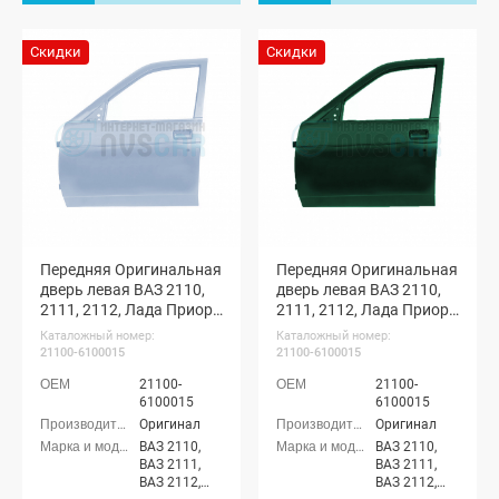
2172), Лада
2172), Лада
Приора-2
Приора-2
седан (ВАЗ
седан (ВАЗ
Скидки
Скидки
21704), Лада
21704), Лада
Приора-2
Приора-2
хэтчбек (ВАЗ
хэтчбек (ВАЗ
21724)
21724)
Передняя Оригинальная
Передняя Оригинальная
дверь левая ВАЗ 2110,
дверь левая ВАЗ 2110,
2111, 2112, Лада Приора
2111, 2112, Лада Приора
(Снежная королева 690)
(Робин гуд 391)
Каталожный номер:
Каталожный номер:
21100-6100015
21100-6100015
21100-
21100-
6100015
6100015
Оригинал
Оригинал
ВАЗ 2110,
ВАЗ 2110,
ВАЗ 2111,
ВАЗ 2111,
ВАЗ 2112,
ВАЗ 2112,