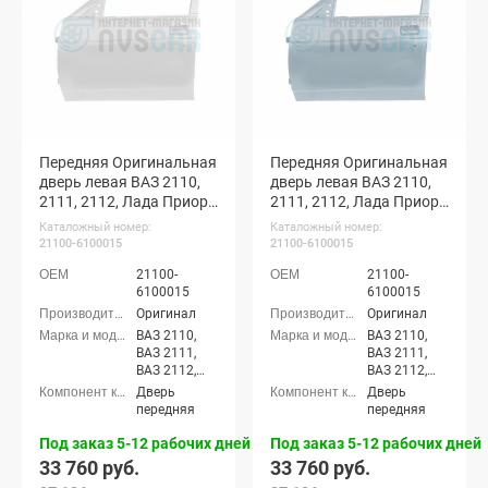
21724)
21724)
Передняя Оригинальная
Передняя Оригинальная
дверь левая ВАЗ 2110,
дверь левая ВАЗ 2110,
2111, 2112, Лада Приора
2111, 2112, Лада Приора
(Белое облако 240)
(Альтаир 660)
Каталожный номер:
Каталожный номер:
21100-6100015
21100-6100015
21100-
21100-
6100015
6100015
Оригинал
Оригинал
ВАЗ 2110,
ВАЗ 2110,
ВАЗ 2111,
ВАЗ 2111,
ВАЗ 2112,
ВАЗ 2112,
Лада
Лада
Дверь
Дверь
Приора
Приора
передняя
передняя
седан (ВАЗ
седан (ВАЗ
2170), Лада
2170), Лада
Под заказ 5-12 рабочих дней
Под заказ 5-12 рабочих дней
Приора
Приора
33 760 руб.
33 760 руб.
универсал
универсал