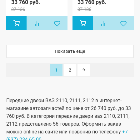
33 760 руб.
33 760 руб.
универсал
универсал
37 136
37 136
(ВАЗ 2171),
(ВАЗ 2171),
Лада
Лада
Приора
Приора
хэтчбек (ВАЗ
хэтчбек (ВАЗ
2172), Лада
2172), Лада
Приора-2
Приора-2
седан (ВАЗ
седан (ВАЗ
21704), Лада
21704), Лада
Приора-2
Приора-2
Показать еще
хэтчбек (ВАЗ
хэтчбек (ВАЗ
21724)
21724)
1
2
Передние двери ВАЗ 2110, 2111, 2112 в интернет-
магазине автозапчастей по цене от 26 740 руб. до 33
760 руб. В категории передние двери ваз 2110, 2111,
2112 представлено 56 товаров. Оформить заказ
можно online на сайте или позвонив по телефону
+7
(937) 234-65-00