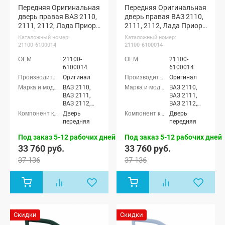
Передняя Оригинальная
Передняя Оригинальная
дверь правая ВАЗ 2110,
дверь правая ВАЗ 2110,
2111, 2112, Лада Приора
2111, 2112, Лада Приора
(Космос 665)
(Млечный путь 606)
Каталожный номер:
Каталожный номер:
21100-6100014
21100-6100014
21100-
21100-
6100014
6100014
Оригинал
Оригинал
ВАЗ 2110,
ВАЗ 2110,
ВАЗ 2111,
ВАЗ 2111,
ВАЗ 2112,
ВАЗ 2112,
Лада
Лада
Дверь
Дверь
Приора
Приора
передняя
передняя
седан (ВАЗ
седан (ВАЗ
2170), Лада
2170), Лада
Под заказ 5-12 рабочих дней
Под заказ 5-12 рабочих дней
Приора
Приора
33 760 руб.
33 760 руб.
универсал
универсал
37 136
37 136
(ВАЗ 2171),
(ВАЗ 2171),
Лада
Лада
Приора
Приора
хэтчбек (ВАЗ
хэтчбек (ВАЗ
2172), Лада
2172), Лада
Приора-2
Приора-2
седан (ВАЗ
седан (ВАЗ
Скидки
Скидки
21704), Лада
21704), Лада
Приора-2
Приора-2