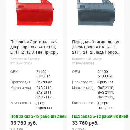
Передняя Оригинальная
Передняя Оригинальная
дверь правая ВАЗ 2110,
дверь правая ВАЗ 2110,
2111, 2112, Лада Приора
2111, 2112, Лада Приора
(Калифорнийский мак
(Жимолость 627)
Каталожный номер:
Каталожный номер:
190)
21100-6100014
21100-6100014
21100-
21100-
6100014
6100014
Оригинал
Оригинал
ВАЗ 2110,
ВАЗ 2110,
ВАЗ 2111,
ВАЗ 2111,
ВАЗ 2112,
ВАЗ 2112,
Лада
Лада
Дверь
Дверь
Приора
Приора
передняя
передняя
седан (ВАЗ
седан (ВАЗ
2170), Лада
2170), Лада
Под заказ 5-12 рабочих дней
Под заказ 5-12 рабочих дней
Приора
Приора
33 760 руб.
33 760 руб.
универсал
универсал
37 136
37 136
(ВАЗ 2171),
(ВАЗ 2171),