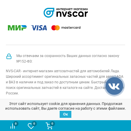
Мы отвечаем за сохранность Ваших данных согласно закону
№152-ФЗ:
NVS-CAR - интернет-магазин автозапчастей для автомобилей Лада.
Широкий ассортимент оригинальных запасных частей для авто LADA
и ВАЗ в наличии и под заказ по доступным ценам. Быстрый подбор и
поиск оригинальных запчастей в каталоге на сайте. Доставка по всей
России.
NVS-CAR
© 2014 –
2026
Все права защищены
карта сайта
;
Этот сайт использует cookie для хранения данных. Продолжая
использовать сайт, Вы даете согласие на работу с этими файлами.
Договор оферта
;
Политика конфиденциальности
Ок
0
0
0