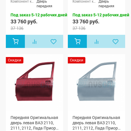
Лада
Лада
Дверь
Дверь
Приора
Приора
передняя
передняя
седан (ВАЗ
седан (ВАЗ
2170), Лада
2170), Лада
Под заказ 5-12 рабочих дней
Под заказ 5-12 рабочих дней
Приора
Приора
33 760 руб.
33 760 руб.
универсал
универсал
37 136
37 136
(ВАЗ 2171),
(ВАЗ 2171),
Лада
Лада
Приора
Приора
хэтчбек (ВАЗ
хэтчбек (ВАЗ
2172), Лада
2172), Лада
Приора-2
Приора-2
седан (ВАЗ
седан (ВАЗ
Скидки
Скидки
21704), Лада
21704), Лада
Приора-2
Приора-2
хэтчбек (ВАЗ
хэтчбек (ВАЗ
21724)
21724)
Передняя Оригинальная
Передняя Оригинальная
дверь левая ВАЗ 2110,
дверь левая ВАЗ 2110,
2111, 2112, Лада Приора
2111, 2112, Лада Приора