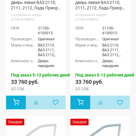
дверь левая ВАЗ 2110,
дверь левая ВАЗ 2110,
2111, 2112, Лада Приора
2111, 2112, Лада Приора
(Викинг 655)
(Борнео 633)
Каталожный номер:
Каталожный номер:
21100-6100015
21100-6100015
21100-
21100-
6100015
6100015
Оригинал
Оригинал
ВАЗ 2110,
ВАЗ 2110,
ВАЗ 2111,
ВАЗ 2111,
ВАЗ 2112,
ВАЗ 2112,
Лада
Лада
Дверь
Дверь
Приора
Приора
передняя
передняя
седан (ВАЗ
седан (ВАЗ
2170), Лада
2170), Лада
Под заказ 5-12 рабочих дней
Под заказ 5-12 рабочих дней
Приора
Приора
33 760 руб.
33 760 руб.
универсал
универсал
37 136
37 136
(ВАЗ 2171),
(ВАЗ 2171),
Лада
Лада
Приора
Приора
хэтчбек (ВАЗ
хэтчбек (ВАЗ
2172), Лада
2172), Лада
Приора-2
Приора-2
седан (ВАЗ
седан (ВАЗ
Скидки
Скидки
21704), Лада
21704), Лада
Приора-2
Приора-2
хэтчбек (ВАЗ
хэтчбек (ВАЗ