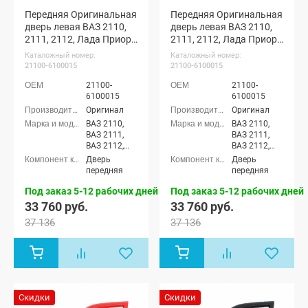
Передняя Оригинальная
Передняя Оригинальная
дверь левая ВАЗ 2110,
дверь левая ВАЗ 2110,
2111, 2112, Лада Приора
2111, 2112, Лада Приора
(Жимолость 627)
(Голубая Планета 418)
Каталожный номер:
Каталожный номер:
21100-6100015
21100-6100015
21100-
21100-
6100015
6100015
Оригинал
Оригинал
ВАЗ 2110,
ВАЗ 2110,
ВАЗ 2111,
ВАЗ 2111,
ВАЗ 2112,
ВАЗ 2112,
Лада
Лада
Дверь
Дверь
Приора
Приора
передняя
передняя
седан (ВАЗ
седан (ВАЗ
2170), Лада
2170), Лада
Под заказ 5-12 рабочих дней
Под заказ 5-12 рабочих дней
Приора
Приора
33 760 руб.
33 760 руб.
универсал
универсал
37 136
37 136
(ВАЗ 2171),
(ВАЗ 2171),
Лада
Лада
Приора
Приора
хэтчбек (ВАЗ
хэтчбек (ВАЗ
2172), Лада
2172), Лада
Приора-2
Приора-2
седан (ВАЗ
седан (ВАЗ
Скидки
Скидки
21704), Лада
21704), Лада