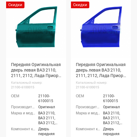
седан (ВАЗ
седан (ВАЗ
Скидки
Скидки
21704), Лада
21704), Лада
Приора-2
Приора-2
хэтчбек (ВАЗ
хэтчбек (ВАЗ
21724)
21724)
Передняя Оригинальная
Передняя Оригинальная
дверь левая ВАЗ 2110,
дверь левая ВАЗ 2110,
2111, 2112, Лада Приора
2111, 2112, Лада Приора
(Ницца 328)
(Мускари 426)
Каталожный номер:
Каталожный номер:
21100-6100015
21100-6100015
21100-
21100-
6100015
6100015
Оригинал
Оригинал
ВАЗ 2110,
ВАЗ 2110,
ВАЗ 2111,
ВАЗ 2111,
ВАЗ 2112,
ВАЗ 2112,
Лада
Лада
Дверь
Дверь
Приора
Приора
передняя
передняя