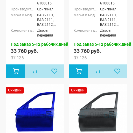
6100015
6100015
Оригинал
Оригинал
ВАЗ 2110,
ВАЗ 2110,
ВАЗ 2111,
ВАЗ 2111,
ВАЗ 2112,
ВАЗ 2112,
Лада
Лада
Дверь
Дверь
Приора
Приора
передняя
передняя
седан (ВАЗ
седан (ВАЗ
2170), Лада
2170), Лада
Под заказ 5-12 рабочих дней
Под заказ 5-12 рабочих дней
Приора
Приора
33 760 руб.
33 760 руб.
универсал
универсал
37 136
37 136
(ВАЗ 2171),
(ВАЗ 2171),
Лада
Лада
Приора
Приора
хэтчбек (ВАЗ
хэтчбек (ВАЗ
2172), Лада
2172), Лада
Приора-2
Приора-2
седан (ВАЗ
седан (ВАЗ
Скидки
Скидки
21704), Лада
21704), Лада
Приора-2
Приора-2
хэтчбек (ВАЗ
хэтчбек (ВАЗ
21724)
21724)