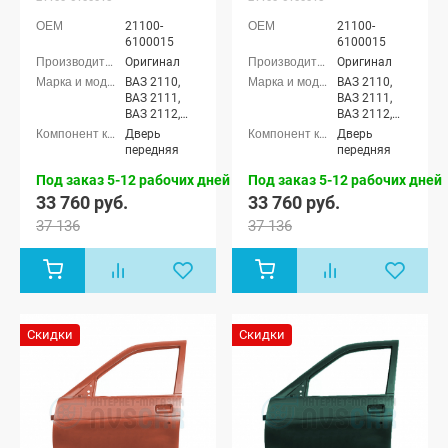
21100-
21100-
6100015
6100015
Оригинал
Оригинал
ВАЗ 2110,
ВАЗ 2110,
ВАЗ 2111,
ВАЗ 2111,
ВАЗ 2112,
ВАЗ 2112,
Лада
Лада
Дверь
Дверь
Приора
Приора
передняя
передняя
седан (ВАЗ
седан (ВАЗ
2170), Лада
2170), Лада
Под заказ 5-12 рабочих дней
Под заказ 5-12 рабочих дней
Приора
Приора
33 760 руб.
33 760 руб.
универсал
универсал
37 136
37 136
(ВАЗ 2171),
(ВАЗ 2171),
Лада
Лада
Приора
Приора
хэтчбек (ВАЗ
хэтчбек (ВАЗ
2172), Лада
2172), Лада
Приора-2
Приора-2
седан (ВАЗ
седан (ВАЗ
Скидки
Скидки
21704), Лада
21704), Лада
Приора-2
Приора-2
хэтчбек (ВАЗ
хэтчбек (ВАЗ
21724)
21724)