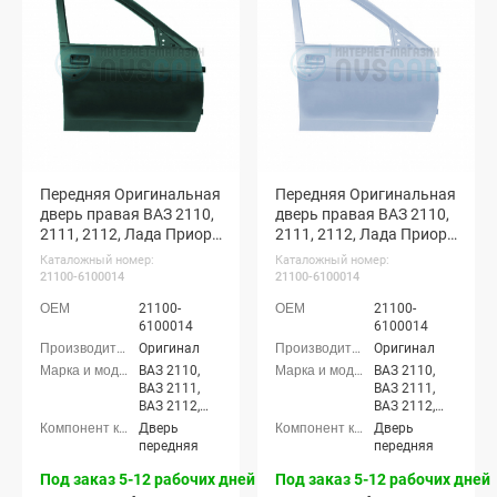
хэтчбек (ВАЗ
хэтчбек (ВАЗ
21724)
21724)
Передняя Оригинальная
Передняя Оригинальная
дверь правая ВАЗ 2110,
дверь правая ВАЗ 2110,
2111, 2112, Лада Приора
2111, 2112, Лада Приора
(Сочи 360)
(Снежная королева 690)
Каталожный номер:
Каталожный номер:
21100-6100014
21100-6100014
21100-
21100-
6100014
6100014
Оригинал
Оригинал
ВАЗ 2110,
ВАЗ 2110,
ВАЗ 2111,
ВАЗ 2111,
ВАЗ 2112,
ВАЗ 2112,
Лада
Лада
Дверь
Дверь
Приора
Приора
передняя
передняя
седан (ВАЗ
седан (ВАЗ
2170), Лада
2170), Лада
Под заказ 5-12 рабочих дней
Под заказ 5-12 рабочих дней
Приора
Приора