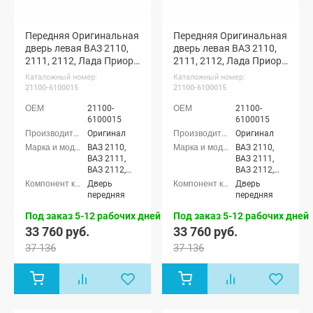
Передняя Оригинальная
Передняя Оригинальная
дверь левая ВАЗ 2110,
дверь левая ВАЗ 2110,
2111, 2112, Лада Приора
2111, 2112, Лада Приора
(Персей 429)
(Пантера 672)
Каталожный номер:
Каталожный номер:
21100-6100015
21100-6100015
21100-
21100-
6100015
6100015
Оригинал
Оригинал
ВАЗ 2110,
ВАЗ 2110,
ВАЗ 2111,
ВАЗ 2111,
ВАЗ 2112,
ВАЗ 2112,
Лада
Лада
Дверь
Дверь
Приора
Приора
передняя
передняя
седан (ВАЗ
седан (ВАЗ
2170), Лада
2170), Лада
Под заказ 5-12 рабочих дней
Под заказ 5-12 рабочих дней
Приора
Приора
33 760 руб.
33 760 руб.
универсал
универсал
37 136
37 136
(ВАЗ 2171),
(ВАЗ 2171),
Лада
Лада
Приора
Приора
хэтчбек (ВАЗ
хэтчбек (ВАЗ
2172), Лада
2172), Лада
Приора-2
Приора-2