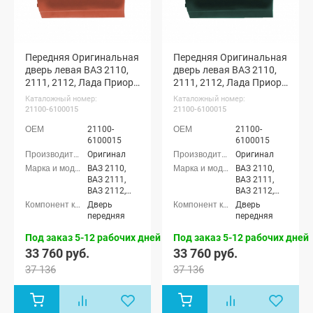
Передняя Оригинальная
Передняя Оригинальная
дверь левая ВАЗ 2110,
дверь левая ВАЗ 2110,
2111, 2112, Лада Приора
2111, 2112, Лада Приора
(Терра 507)
(Сочи 360)
Каталожный номер:
Каталожный номер:
21100-6100015
21100-6100015
21100-
21100-
6100015
6100015
Оригинал
Оригинал
ВАЗ 2110,
ВАЗ 2110,
ВАЗ 2111,
ВАЗ 2111,
ВАЗ 2112,
ВАЗ 2112,
Лада
Лада
Дверь
Дверь
Приора
Приора
передняя
передняя
седан (ВАЗ
седан (ВАЗ
2170), Лада
2170), Лада
Под заказ 5-12 рабочих дней
Под заказ 5-12 рабочих дней
Приора
Приора
33 760 руб.
33 760 руб.
универсал
универсал
37 136
37 136
(ВАЗ 2171),
(ВАЗ 2171),
Лада
Лада
Приора
Приора
хэтчбек (ВАЗ
хэтчбек (ВАЗ